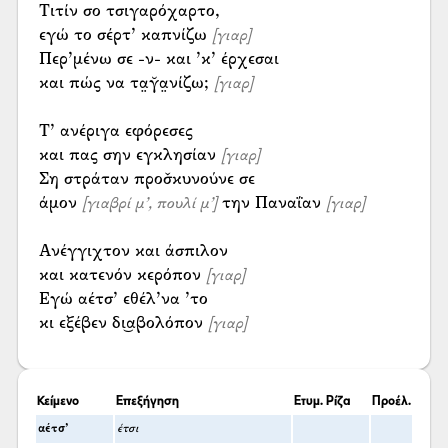
Τιτίν σο τσιγαρόχαρτο,
εγώ το σέρτ’ καπνίζω
[γιαρ]
Περ’μένω σε -ν- και ’κ’ έρχεσαι
και πώς να τα̤γ̆α̤νίζω;
[γιαρ]
Τ’ ανέριγα εφόρεσες
και πας σην εγκλησίαν
[γιαρ]
Ση στράταν προσ̌κυνούνε σε
άμον
την Παναΐαν
[γιαβρί μ’, πουλί μ’]
[γιαρ]
Ανέγγιχτον και άσπιλον
και κατενόν κερόπον
[γιαρ]
Εγώ αέτσ’ εθέλ’να ’το
κι εξέβεν δι͜αβολόπον
[γιαρ]
Κείμενο
Επεξήγηση
Ετυμ. Ρίζα
Προέλ.
αέτσ’
έτσι