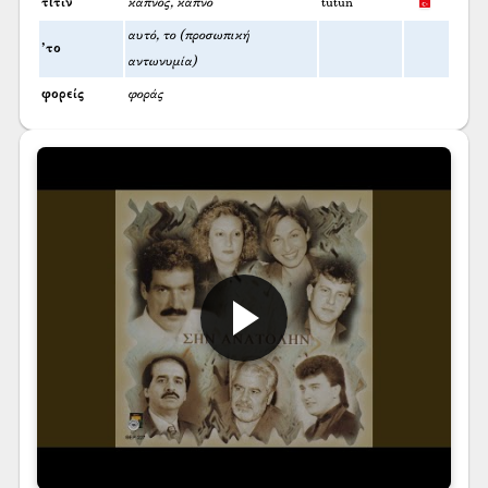
τιτίν
καπνός, καπνό
tütün
αυτό, το (προσωπική
’το
αντωνυμία)
φορείς
φοράς