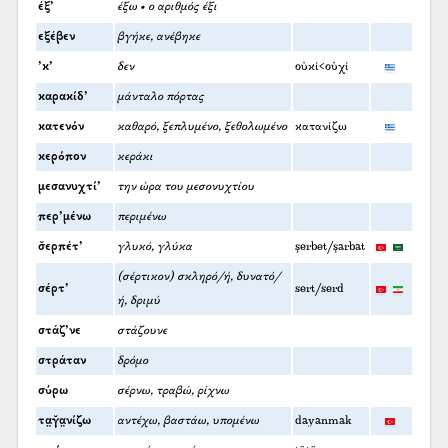
έξ’
έξω • ο αριθμός έξι
εξέβεν
βγήκε, ανέβηκε
’κ’
δεν
οὐκί<οὐχί
καρακίδ’
μάνταλο πόρτας
κατενόν
καθαρό, ξεπλυμένο, ξεθολωμένο
κατανίζω
κερόπον
κεράκι
μεσανυχτί’
την ώρα του μεσονυχτίου
περ’μένω
περιμένω
σ̌ερπέτ’
γλυκό, γλύκα
şerbet/şarbat
(σέρτικον) σκληρό/ή, δυνατό/
σέρτ’
sert/serd
ή, δριμύ
στάζ’νε
στάζουνε
στράταν
δρόμο
σύρω
σέρνω, τραβώ, ρίχνω
τα̤γ̆α̤νίζω
αντέχω, βαστάω, υπομένω
dayanmak