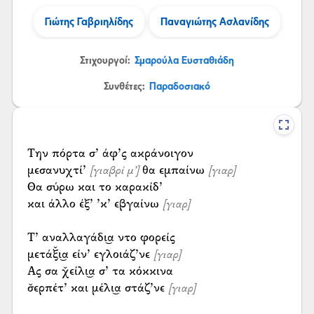
Γιώτης Γαβριηλίδης
Παναγιώτης Ασλανίδης
Στιχουργοί:
Σμαρούλα Ευσταθιάδη
Συνθέτες:
Παραδοσιακό
Την πόρτα σ’ άφ’ς ακράνοιγον
μεσανυχτί’
θα εμπαίνω
[γιαβρί μ’]
[γιαρ]
Θα σύρω και το καρακίδ’
και άλλο έξ’ ’κ’ εβγαίνω
[γιαρ]
Τ’ αναλλαγάδι͜α ντο φορείς
μετάξ̌ι͜α είν’ εγλοιάζ’νε
[γιαρ]
Ας σα χ̌είλι͜α σ’ τα κόκκινα
σ̌ερπέτ’ και μέλι͜α στάζ’νε
[γιαρ]