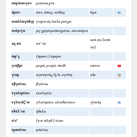
ακράνοιγον
μισάνοιχτο
άμον
σαν, όπως, καθώς
ἅμα
αναλλαγάδι͜α
γιορτινά/καλά ρούχα
ανέριγα
μη χρησιμοποιημένα, καινούρια
ασό σα (από
ας σα
απ’ τα
τα)
άφ’ς
(προστ.) άφησε
γιαβρί
μωρό, μικρό, παιδί
yavru
γιαρ
αγαπητός/ή/ό, αγάπη
yâr
εβγαίνω
βγαίνω
εγκλησίαν
εκκλησία
εγλοιάζ’νε
γλιστρούν, ολισθαίνουν
γλοιός
εθέλ’να
ήθελα
είν’
(για πληθ.) είναι
εμπαίνω
μπαίνω