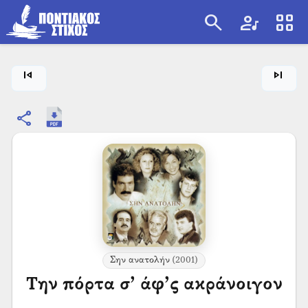
search
artist
view_cozy
search
skip_previous
skip_next
share
Σην ανατολήν
(2001)
Την πόρτα σ’ άφ’ς ακράνοιγον