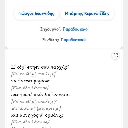
Γιώργος Ιωαννίδης
Μπάμπης Κεμανετζίδης
Στιχουργοί:
Παραδοσιακό
Συνθέτες:
Παραδοσιακό
[Έι! πουλί μ’, πουλί μ’]
[Έλα, έλα λέγω σε]
[Έι! πουλί μ’, πουλί μ’/
Έι! πουλί μ’, ξαν, αρνί μ’]
[Έλα, έλα λέγω σε/