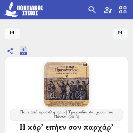
search
artist
view_cozy
search
skip_previous
skip_next
share
Ποντιακό προσκλητήριο | Τραγούδια και χοροί του
Πόντου
(2013)
Η κόρ’ επήεν σον παρχάρ’