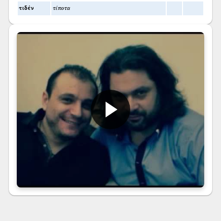
τιδέν
τίποτα