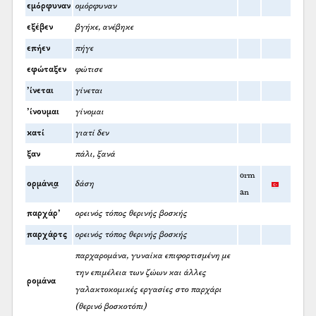
εμόρφυναν
ομόρφυναν
εξέβεν
βγήκε, ανέβηκε
επήεν
πήγε
εφώταξεν
φώτισε
’ίνεται
γίνεται
’ίνουμαι
γίνομαι
κατί
γιατί δεν
ξαν
πάλι, ξανά
orm
ορμάνι͜α
δάση
an
παρχάρ’
ορεινός τόπος θερινής βοσκής
παρχάρτς
ορεινός τόπος θερινής βοσκής
παρχαρομάνα, γυναίκα επιφορτισμένη με
την επιμέλεια των ζώων και άλλες
ρομάνα
γαλακτοκομικές εργασίες στο παρχάρι
(θερινό βοσκοτόπι)