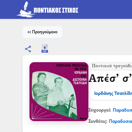
<< Προηγούμενο
share
Ποντιακά τραγούδι
Απέσ’ σ
Ιορδάνης Τσατλίδ
Στιχουργοί:
Παραδοσ
Συνθέτες:
Παραδοσι