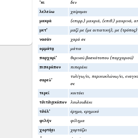
’κι
δεν
λελεύω
χαίρομαι
μακρά
(επιρρ.) μακριά, (επιθ.) μακρινά,
μετ’
μαζί με (με αιτιατική), με (τρόπος)
νασάν
χαρά σε
ομμάτα̤
μάτια
παρχαρί’
θερινού βοσκότοπου (παρχαριού)
πιπερόπον
πιπεράκι
τυλίγω/ει, περικυκλώνω/ει, εναγκα
σαρεύ’
σε
τερεί
κοιτάει
τσ̌ιτσ̌ι͜ακόπον
λουλουδάκι
τσ̌όλ’
έρημο, ερημικό
φιλήν
φίλημα
χορτά͜ει
χορτάζει