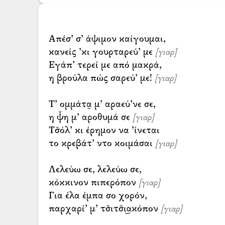
Απέσ’ σ’ άψιμον καίγουμαι,
κανείς ’κι γουρταρεύ’ με
[γιαρ]
Εγάπ’ τερεί με από μακρά,
η βρούλα πώς σαρεύ’ με!
[γιαρ]
Τ’ ομμάτα̤ μ’ αραεύ’νε σε,
η ψ̌η μ’ αροθυμά σε
[γιαρ]
Τσ̌όλ’ κι έρημον να ’ίνεται
το κρεβάτ’ ντο κοιμάσαι
[γιαρ]
Λελεύω σε, λελεύω σε,
κόκκινον πιπερόπον
[γιαρ]
Για έλα έμπα σο χορόν,
παρχαρί’ μ’ τσ̌ιτσ̌ι͜ακόπον
[γιαρ]