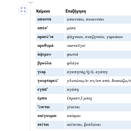
Κείμενο
Επεξήγηση
απαντά
απαντάει, συναντάει
απέσ’
μέσα
αραεύ’νε
ψάχνουν, αναζητούν, γυρεύουν
αροθυμά
νοσταλγεί
άψιμον
φωτιά
βρούλα
φλόγα
γιαρ
αγαπητός/ή/ό, αγάπη
γουρταρεύ’
γλυτώνω/ει κτ/κπ από, διασώζω/ε
εγάπ’
αγάπη
έμπα
(προστ.) μπες
’ίνεται
γίνεται
καίγουμαι
καίομαι
κείται
κείτεται, ξαπλώνει