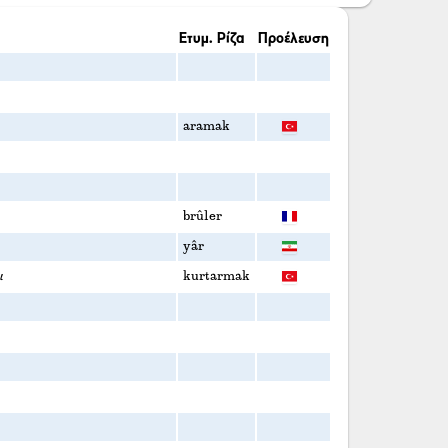
Ετυμ. Ρίζα
Προέλευση
aramak
brûler
yâr
ι
kurtarmak