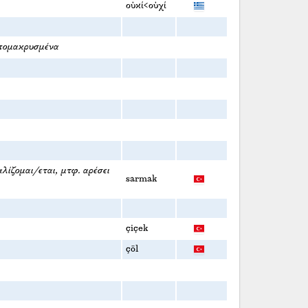
οὐκί<οὐχί
 απομακρυσμένα
λίζομαι/εται, μτφ. αρέσει
sarmak
çiçek
çöl