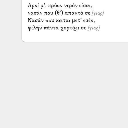
Αρνί μ’, κρύον νερόν είσαι,
νασάν που (θ’) απαντά σε
[γιαρ]
Νασάν που κείται μετ’ εσέν,
φιλήν πάντα χορτά͜ει σε
[γιαρ]