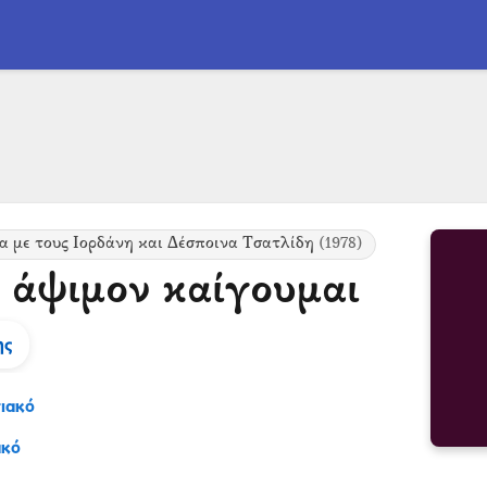
α με τους Ιορδάνη και Δέσποινα Τσατλίδη
(1978)
’ άψιμον καίγουμαι
ης
ιακό
ακό