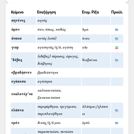
Κείμενο
Επεξήγηση
Ετυμ. Ρίζα
Προέλ.
αητέντς
αητός
άμον
σαν, όπως, καθώς
ἅμα
άναυα
εκτός (από)
άνευ
γιαρ
αγαπητός/ή/ό, αγάπη
yâr
(εδέβες) πέρασες, έφυγες,
’δέβες
διαβαίνω
διάβηκες
εβραδά̤στεν
βραδιάστηκε
εγάπεσα
αγάπησα
καλοκοιτούσα,
εκαλοτέρ’να
ξανακοιτούσα
περιφέρθηκα, τριγύρισα,
ἀλάομαι/ηλάσκ
ελάστα
περιπλανήθηκα
ω
εμόν
δικός/ή/ό μου
ἐμοῦ
παραπετούσε, πετούσε