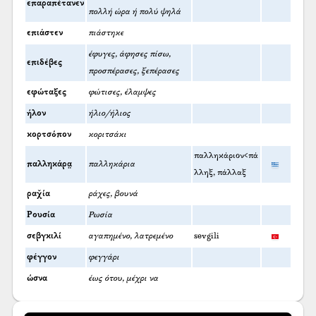
επαραπέτανεν
πολλή ώρα ή πολύ ψηλά
επιάστεν
πιάστηκε
έφυγες, άφησες πίσω,
επιδέβες
προσπέρασες, ξεπέρασες
εφώταξες
φώτισες, έλαμψες
ήλον
ήλιο/ήλιος
κορτσόπον
κοριτσάκι
παλληκάριον<πά
παλληκάρα̤
παλληκάρια
λληξ, πάλλαξ
ραχ̌ία
ράχες, βουνά
Ρουσία
Ρωσία
σεβγκιλί
αγαπημένο, λατρεμένο
sevgili
φέγγον
φεγγάρι
ώσνα
έως ότου, μέχρι να