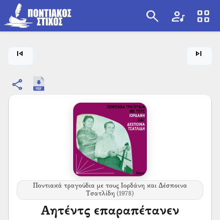
search
artist
view_cozy
search
skip_previous
skip_next
share
Ποντιακά τραγούδια με τους Ιορδάνη και Δέσποινα
Τσατλίδη
(1978)
Αητέντς επαραπέτανεν