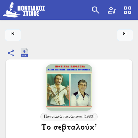
search
artist
view_cozy
search
skip_previous
skip_next
share
Ποντιακά παράπονα
(1983)
Το σεβταλούκ’