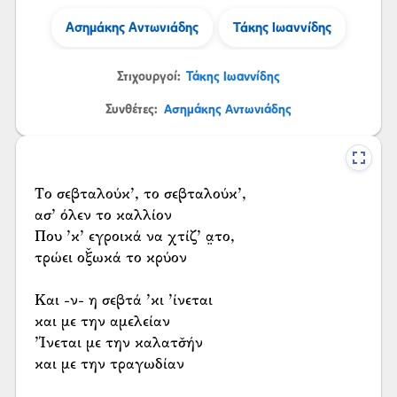
Ασημάκης Αντωνιάδης
Τάκης Ιωαννίδης
Στιχουργοί:
Τάκης Ιωαννίδης
Συνθέτες:
Ασημάκης Αντωνιάδης
Το σεβταλούκ’, το σεβταλούκ’,
ασ’ όλεν το καλλίον
Που ’κ’ εγροικά να χτίζ’ α̤το,
τρώει οξ̌ωκά το κρύον
Και -ν- η σεβτά ’κι ’ίνεται
και με την αμελείαν
’Ίνεται με την καλατσ̌ήν
και με την τραγωδίαν