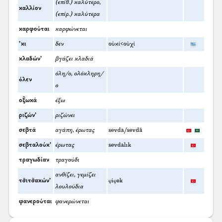
(επίθ.) καλύτερο,
καλλίον
(επίρ.) καλύτερα
καρφούται
καρφώνεται
’κι
δεν
οὐκί<οὐχί
κλαδών’
βγάζει κλαδιά
όλη/ο, ολόκληρη/
όλεν
ο
οξ̌ωκά
έξω
ριζών’
ριζώνει
σεβτά
αγάπη, έρωτας
sevda/sevdā
σεβταλούκ’
έρωτας
sevdalık
τραγωδίαν
τραγούδι
ανθίζει, γεμίζει
τσ̌ιτσ̌ακών’
çiçek
λουλούδια
φανερούται
φανερώνεται