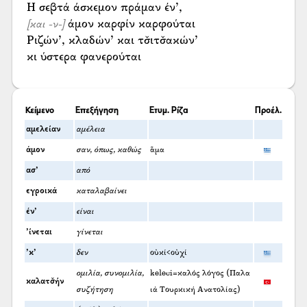
άμον καρφίν καρφούται
[και -ν-]
Ριζών’, κλαδών’ και τσ̌ιτσ̌ακών’
κι ύστερα φανερούται
Κείμενο
Επεξήγηση
Ετυμ. Ρίζα
Προέλ.
αμελείαν
αμέλεια
άμον
σαν, όπως, καθώς
ἅμα
ασ’
από
εγροικά
καταλαβαίνει
έν’
είναι
’ίνεται
γίνεται
’κ’
δεν
οὐκί<οὐχί
ομιλία, συνομιλία,
keleci=καλός λόγος (Παλα
καλατσ̌ήν
συζήτηση
ιά Τουρκική Ανατολίας)