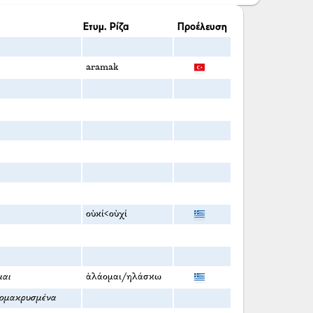
Ετυμ. Ρίζα
Προέλευση
aramak
οὐκί<οὐχί
μαι
ἀλάομαι/ηλάσκω
απομακρυσμένα