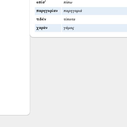
οπίσ’
πίσω
παρηγορίαν
παρηγοριά
τιδέν
τίποτα
χαράν
γάμος