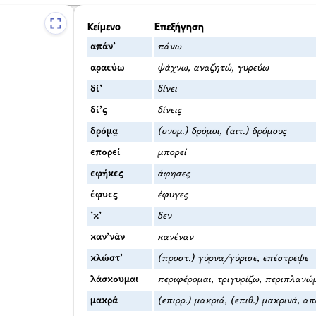
Κείμενο
Επεξήγηση
απάν’
πάνω
αραεύω
ψάχνω, αναζητώ, γυρεύω
δί’
δίνει
δί’ς
δίνεις
δρόμα̤
(ονομ.) δρόμοι, (αιτ.) δρόμους
επορεί
μπορεί
εφήκες
άφησες
έφυες
έφυγες
’κ’
δεν
καν’νάν
κανέναν
κλώστ’
(προστ.) γύρνα/γύρισε, επέστρεψε
λάσκουμαι
περιφέρομαι, τριγυρίζω, περιπλανώ
μακρά
(επιρρ.) μακριά, (επιθ.) μακρινά, 