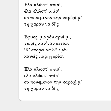
Έλα κλώστ’ οπίσ’,
έλα κλώστ’ οπίσ’
σο πονεμένον την καρδι͜ά μ’
τη χαράν να δί’ς
Έφυες, μικρόν αρνί μ’,
χωρίς καν’νάν αιτίαν
’Κ’ επορεί να δί’ εμέν
κανείς παρηγορίαν
Έλα κλώστ’ οπίσ’,
έλα κλώστ’ οπίσ’
σο πονεμένον την καρδι͜ά μ’
τη χαράν να δί’ς