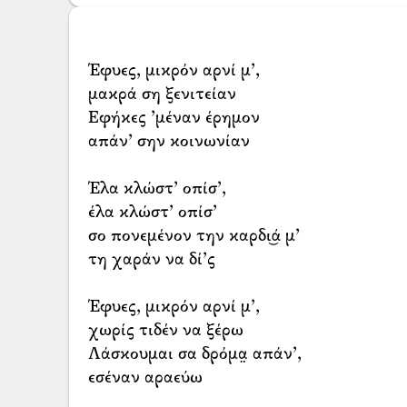
Έφυες, μικρόν αρνί μ’,
μακρά ση ξενιτείαν
Εφήκες ’μέναν έρημον
απάν’ σην κοινωνίαν
Έλα κλώστ’ οπίσ’,
έλα κλώστ’ οπίσ’
σο πονεμένον την καρδι͜ά μ’
τη χαράν να δί’ς
Έφυες, μικρόν αρνί μ’,
χωρίς τιδέν να ξέρω
Λάσκουμαι σα δρόμα̤ απάν’,
εσέναν αραεύω