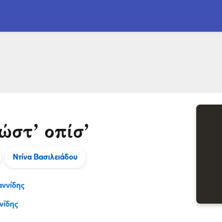
ώστ’ οπίσ’
Ντίνα Βασιλειάδου
αννίδης
νίδης