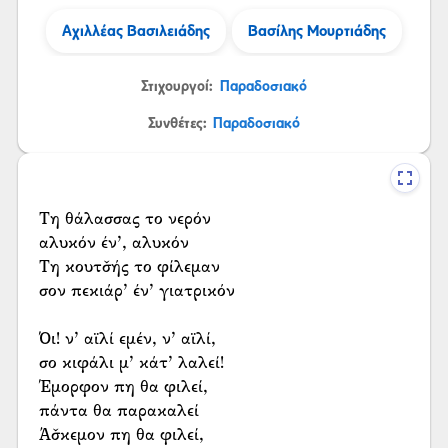
Αχιλλέας Βασιλειάδης
Βασίλης Μουρτιάδης
Στιχουργοί:
Παραδοσιακό
Συνθέτες:
Παραδοσιακό
Τη θάλασσας το νερόν
αλυκόν έν’, αλυκόν
Τη κουτσ̌ής το φίλεμαν
σον πεκιάρ’ έν’ γιατρικόν
Όι! ν’ αϊλί εμέν, ν’ αϊλί,
σο κιφάλι μ’ κάτ’ λαλεί!
Έμορφον πη θα φιλεί,
πάντα θα παρακαλεί
Άσ̌κεμον πη θα φιλεί,