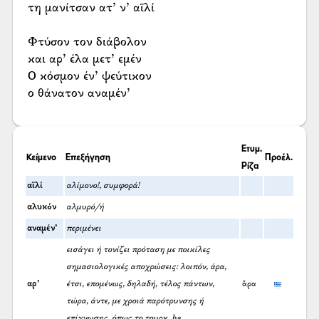
τη μανίτσαν ατ’ ν’ αϊλί
Φτύσον τον διάβολον
και αρ’ έλα μετ’ εμέν
Ο κόσμον έν’ ψεύτικον
ο θάνατον αναμέν’
Ετυμ.
Κείμενο
Επεξήγηση
Προέλ.
Ρίζα
αϊλί
αλίμονο!, συμφορά!
αλυκόν
αλμυρό/ή
αναμέν’
περιμένει
εισάγει ή τονίζει πρόταση με ποικίλες
σημασιολογικές αποχρώσεις: λοιπόν, άρα,
αρ’
έτσι, επομένως, δηλαδή, τέλος πάντων,
ἄρα
τώρα, άντε, με χροιά παρότρυνσης ή
επίγνωσης, όπως το τουρκ. ha