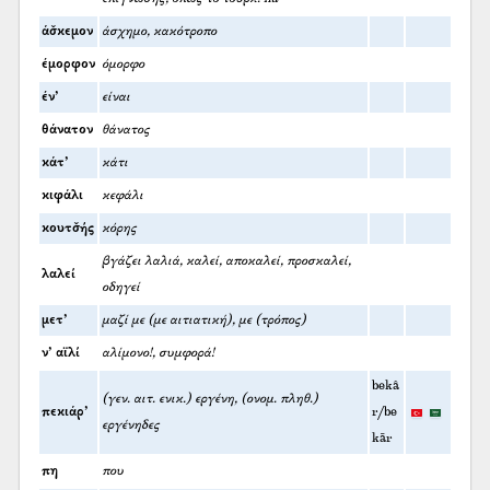
άσ̌κεμον
άσχημο, κακότροπο
έμορφον
όμορφο
έν’
είναι
θάνατον
θάνατος
κάτ’
κάτι
κιφάλι
κεφάλι
κουτσ̌ής
κόρης
βγάζει λαλιά, καλεί, αποκαλεί, προσκαλεί,
λαλεί
οδηγεί
μετ’
μαζί με (με αιτιατική), με (τρόπος)
ν’ αϊλί
αλίμονο!, συμφορά!
bekâ
(γεν. αιτ. ενικ.) εργένη, (ονομ. πληθ.)
πεκιάρ’
r/be
εργένηδες
kār
πη
που