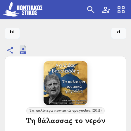
search
artist
view_cozy
search
skip_previous
skip_next
share
Τα καλύτερα ποντιακά τραγούδια
(2011)
Τη θάλασσας το νερόν