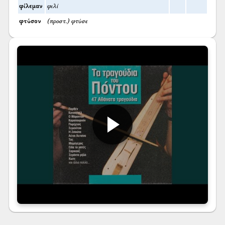
φίλεμαν
φιλί
φτύσον
(προστ.) φτύσε