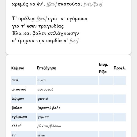
κρεμός να έν’,
σκοτούται
[ξαν]
[νέι/ξαν]
Τ’ ομάλι͜α
εγώ -ν- εγόμωσα
[ξαν]
για τ’ εσέν τραγωδίας
Έλα και βάλεν σπλάχνωσην
σ’ έρημον την καρδία σ’
[νέι]
Ετυμ.
Κείμενο
Επεξήγηση
Προέλ.
Ρίζα
ατά
αυτά
ατουνού
αυτουνού
άψιμον
φωτιά
βάλεν
(προστ.) βάλε
εγόμωσα
γέμισα
ελέπ’
βλέπει/βλέπω
έν’
είναι