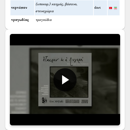
(υποκορ.) καημός, βάσανο,
τερτόπον
dert
στενοχώρια
τραγωδίας
τραγούδια