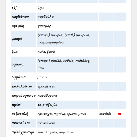
έχ̌’
έχει
καρδόπον
καρδούλα
κρεμός
γκρεμός
(επιρρ.) μακριά, (επιθ.) μακρινά,
μακρά
απομακρυσμένα
ξαν
πάλι, ξανά
(επιρρ.) ομαλά, ευθεία, πεδιάδες,
ομάλι͜α
ίσια
ομμάτι͜α
μάτια
παλαλούται
τρελαίνεται
παραθυρόπον
παραθυράκι
πρέπ’
ταιριάζει/ω
σεβνταλή
ερωτοχτυπημένο, ερωτευμένο
sevdalı
σκοτούται
σκοτώνεται
σπλάχνωσην
ευσπλαχνία, συμπόνια