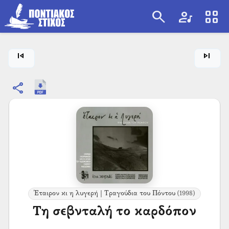
search
artist
view_cozy
search
skip_previous
skip_next
share
Έταιρον κι η λυγερή | Τραγούδια του Πόντου
(1998)
Τη σεβνταλή το καρδόπον