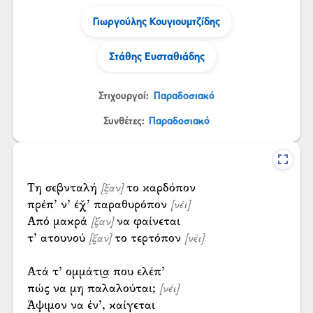
Γιωργούλης Κουγιουμτζίδης
Στάθης Ευσταθιάδης
Στιχουργοί:
Παραδοσιακό
Συνθέτες:
Παραδοσιακό
Τη σεβνταλή
το καρδόπον
[ξαν]
πρέπ’ ν’ έχ̌’ παραθυρόπον
[νέι]
Από μακρά
να φαίνεται
[ξαν]
τ’ ατουνού
το τερτόπον
[ξαν]
[νέι]
Ατά τ’ ομμάτι͜α που ελέπ’
πώς να μη παλαλούται;
[νέι]
Άψιμον να έν’, καίγεται