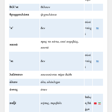
θέλ’νε
θέλουν
θρυμμουλόπα
ψιχουλάκια
οὐκί
’κ’
δεν
<οὐχ
ί
προς τα κάτω, εκεί ακριβώς,
καικά
κοντά
οὐκί
’κι
δεν
<οὐχ
ί
λαΐσκουν
κουνιούνται πέρα-δώθε
όλιον
όλο, ολόκληρο
όντες
όταν
bahç
παξ̌έ
κήπος, περιβόλι
e/bā
ġçe