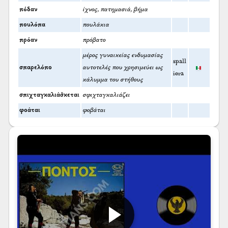
πόδαν
ίχνος, πατημασιά, βήμα
πουλόπα
πουλάκια
πρόαν
πρόβατο
μέρος γυναικείας ενδυμασίας
spall
σπαρελόπο
αυτοτελές που χρησιμεύει ως
iera
κάλυμμα του στήθους
σπιχταγκαλιάσ̌κεται
σφιχταγκαλιάζει
φοάται
φοβάται