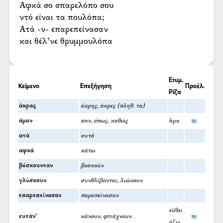
Αφκά σο σπαρελόπο σου
ντό είναι τα πουλόπα;
Ατά -ν- επαρεπείνασαν
και θέλ’νε θρυμμουλόπα
Ετυμ.
Κείμενο
Επεξήγηση
Προέλ.
Ρίζα
άκρας
άκρης, άκρες (πληθ. τα)
άμον
σαν, όπως, καθώς
ἅμα
ατά
αυτά
αφκά
κάτω
βόσκουνταν
βοσκούν
γλύσκουν
συνθλίβονται, λιώνουν
επαρεπείνασαν
παραπείνασαν
εὐθει
ευτάν’
κάνουν, φτιάχνουν
άζω