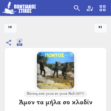
search
artist
view_cozy
search
skip_previous
skip_next
share
Πόντος από γενιά σε γενιά Νο3
(1977)
Άμον τα μήλα σο κλαδίν