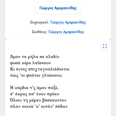
Γιώργος Αμαραντίδης
Στιχουργοί:
Γιώργος Αμαραντίδης
Συνθέτες:
Γιώργος Αμαραντίδης
Άμον τα μήλα σο κλαδίν
φυσά αέρα λαΐσκουν
Κι όντες σπιχταγκαλιάσ̌κεται
πώς ’κι φοάται γλύσκουν;
Η κάρδια τ’ς άμον παξ̌έ,
σ’ άκρας απ’ έναν πρόαν
Όλιον τη μέραν βόσκουνταν
πλαν καικά ’κ’ ευτάν’ πόδαν