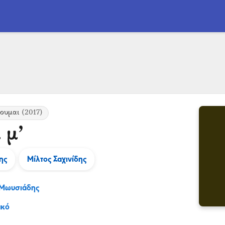
νουμαι
(2017)
 μ’
ης
Μίλτος Σαχινίδης
 Μωυσιάδης
ακό