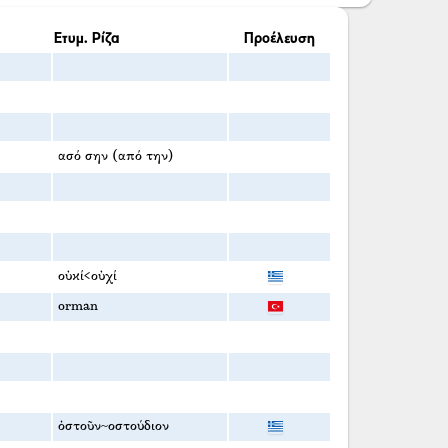
Ετυμ. Ρίζα
Προέλευση
ασό σην (από την)
οὐκί<οὐχί
orman
ὀστοῦν~οστούδιον