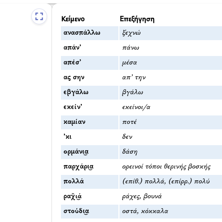
Κείμενο
Επεξήγηση
ανασπάλλω
ξεχνώ
απάν’
πάνω
απέσ’
μέσα
ας σην
απ’ την
εβγάλω
βγάλω
εκείν’
εκείνοι/α
καμίαν
ποτέ
’κι
δεν
ορμάνι͜α
δάση
παρχάρι͜α
ορεινοί τόποι θερινής βοσκής
πολλά
(επίθ.) πολλά, (επίρρ.) πολύ
ραχ̌ι͜ά
ράχες, βουνά
στούδι͜α
οστά, κόκκαλα