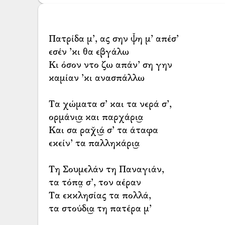
Πατρίδα μ’, ας σην ψ̌η μ’ απέσ’
εσέν ’κι θα εβγάλω
Κι όσον ντο ζω απάν’ ση γην
καμίαν ’κι ανασπάλλω
Τα χώματα σ’ και τα νερά σ’,
ορμάνι͜α και παρχάρι͜α
Και σα ραχ̌ι͜ά σ’ τα άταφα
εκείν’ τα παλληκάρι͜α
Τη Σουμελάν τη Παναγιάν,
τα τόπα̤ σ’, τον αέραν
Τα εκκλησίας τα πολλά,
τα στούδι͜α τη πατέρα μ’