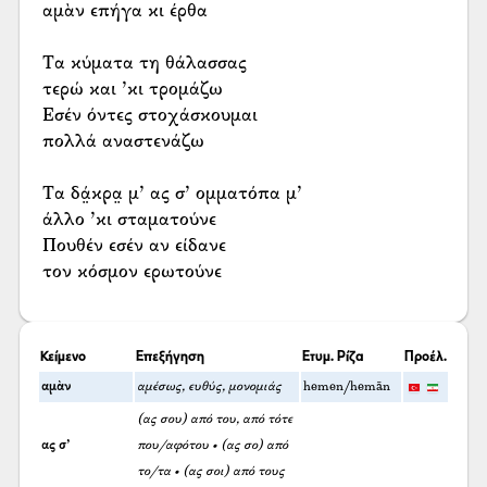
αμὰν επήγα κι έρθα
Τα κύματα τη θάλασσας
τερώ και ’κι τρομάζω
Εσέν όντες στοχάσκουμαι
πολλά αναστενάζω
Τα δά̤κρα̤ μ’ ας σ’ ομματόπα μ’
άλλο ’κι σταματούνε
Πουθέν εσέν αν είδανε
τον κόσμον ερωτούνε
Κείμενο
Επεξήγηση
Ετυμ. Ρίζα
Προέλ.
αμὰν
αμέσως, ευθύς, μονομιάς
hemen/hemān
(ας σου) από του, από τότε
ας σ’
που/αφότου • (ας σο) από
το/τα • (ας σοι) από τους