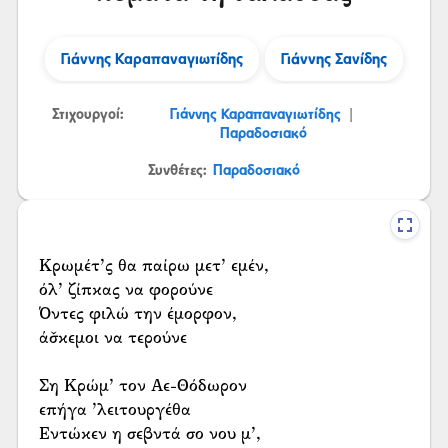
Γιάννης Καραπαναγιωτίδης
Γιάννης Σανίδης
Στιχουργοί:
Γιάννης Καραπαναγιωτίδης
|
Παραδοσιακό
Συνθέτες:
Παραδοσιακό
Κρωμέτ’ς θα παίρω μετ’ εμέν,
όλ’ ζίπκας να φορούνε
Όντες φιλώ την έμορφον,
άσ̌κεμοι να τερούνε
Ση Κρώμ’ τον Αε-Θόδωρον
επήγα ’λειτουργέθα
Εντώκεν η σεβντά σο νου μ’,