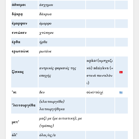
άσ̌κεμοι
άσχημοι
δά̤κρα̤
δάκρυα
έμορφον
όμορφο
εντώκεν
χτύπησε
έρθα
ήρθα
ερωτούνε
ρωτάνε
zıpka<(αμπχαζι
αντρικές φορεσιές της
κά) adziykva (=
ζίπκας
εποχής
στενό παντελόν
ι)
’κι
δεν
οὐκί<οὐχί
(ελειτουργέθα)
’λειτουργέθα
λειτουργήθηκα
μαζί με (με αιτιατική), με
μετ’
(τρόπος)
όλ’
όλοι/ες/α