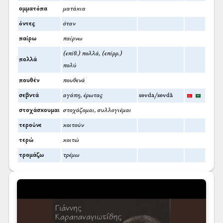
ομματόπα
ματάκια
όντες
όταν
παίρω
παίρνω
(επίθ.) πολλά, (επίρρ.)
πολλά
πολύ
πουθέν
πουθενά
σεβντά
αγάπη, έρωτας
sevda/sevdā
στοχάσκουμαι
στοχάζομαι, συλλογιέμαι
τερούνε
κοιτούν
τερώ
κοιτώ
τρομάζω
τρέμω