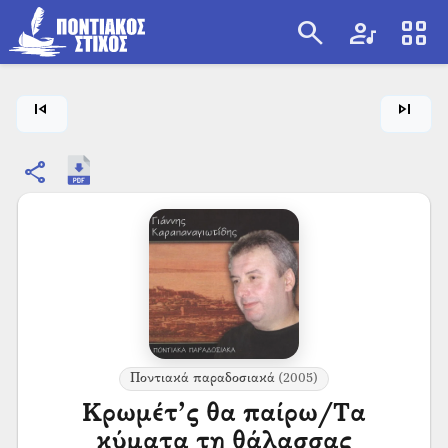
search
artist
view_cozy
search
skip_previous
skip_next
share
Ποντιακά παραδοσιακά
(2005)
Κρωμέτ’ς θα παίρω/Τα
κύματα τη θάλασσας