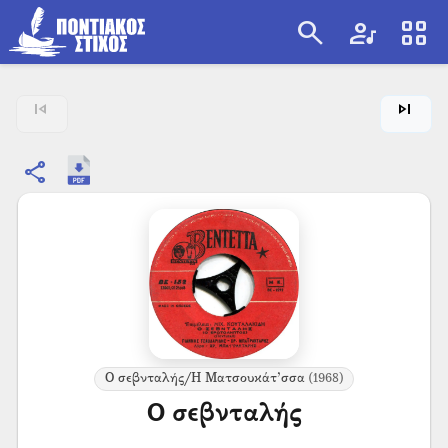
search
artist
view_cozy
search
skip_previous
skip_next
share
Ο σεβνταλής/Η Ματσουκάτ’σσα
(1968)
Ο σεβνταλής