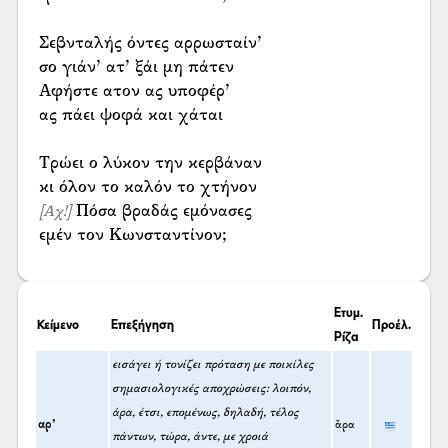
Σεβνταλής όντες αρρωσταίν’
σο γιάν’ ατ’ ξάι μη πάτεν
Αφήστε ατον ας υποφέρ’
ας πάει ψοφά και χάται
Τρώει ο λύκον την κερβάναν
Πόσα βραδάς εμόνασες
[Αχ!]
εμέν τον Κωνσταντίνον;
Ετυμ.
Κείμενο
Επεξήγηση
Προέλ.
Ρίζα
εισάγει ή τονίζει πρόταση με ποικίλες
σημασιολογικές αποχρώσεις: λοιπόν,
άρα, έτσι, επομένως, δηλαδή, τέλος
αρ’
ἄρα
πάντων, τώρα, άντε, με χροιά