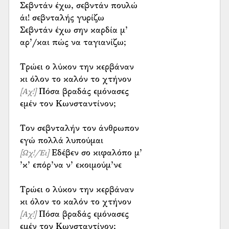
Σεβντάν έχω, σεβντάν πουλώ
άι! σεβνταλής γυρίζω
Σεβντάν έχω σην καρδία μ’
αρ’/και πώς να ταγιανίζω;
Τρώει ο λύκον την κερβάναν
Πόσα βραδάς εμόνασες
[Αχ!]
εμέν τον Κωνσταντίνον;
Τον σεβνταλήν τον άνθρωπον
Εδέβεν σο κιφαλόπο μ’
[Ωχ!/Έι]
’κ’ επόρ’να ν’ εκοιμούμ’νε
Τρώει ο λύκον την κερβάναν
Πόσα βραδάς εμόνασες
[Αχ!]
εμέν τον Κωνσταντίνον;