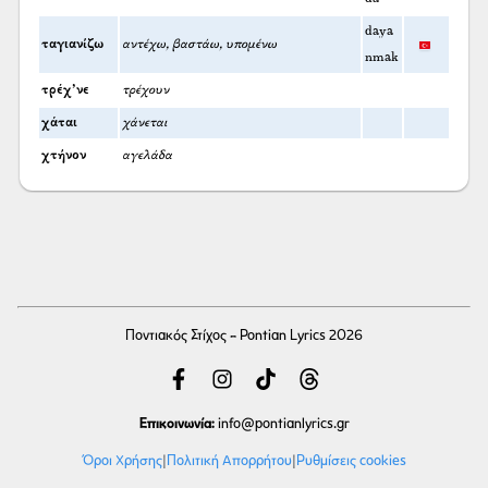
daya
ταγιανίζω
αντέχω, βαστάω, υπομένω
nmak
τρέχ’νε
τρέχουν
χάται
χάνεται
χτήνον
αγελάδα
Ποντιακός Στίχος - Pontian Lyrics 2026
Επικοινωνία:
info
@pontianlyrics.gr
Όροι Χρήσης
|
Πολιτική Απορρήτου
|
Ρυθμίσεις cookies