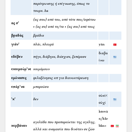
παρότρυνσης ή επίγνωσης, όπως το
τουρκ. ha
(ας σου) από του, από τότε που/αφότου
ας σ’
• (ας σο) από το/τα • (ας σοι) από τους
βραδάς
βράδια
γιάν’
πλάι, πλευρά
yan
διαβα
εδέβεν
πήγε, διάβηκε, διέσχισε, ξεπέρασε
ίνω
εκοιμούμ’νε
κοιμόμουν
εμόνασες
φιλοξένησες κπ για διανυκτέρευση
επόρ’να
μπορούσα
οὐκί<
’κ’
δεν
οὐχί
kerva
n/kār
αγελάδα που προπορεύεται της αγέλης,
κερβάναν
bān=
αλλά και ονομασία που δινόταν σε ζώο