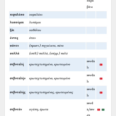
καρα
βάνι
κιφαλόπο
κεφαλάκι
λυπούμαι
λυπάμαι
ξάι
καθόλου
όντες
όταν
πάτεν
(προστ.) πηγαίνετε, πάτε
πολλά
(επίθ.) πολλά, (επίρρ.) πολύ
sevda
σεβνταλή
ερωτοχτυπημένο, ερωτευμένο
lı
sevda
σεβνταλήν
ερωτοχτυπημένο, ερωτευμένο
lı
sevda
σεβνταλής
ερωτοχτυπημένος, ερωτευμένος
lı
sevd
σεβντάν
αγάπη, έρωτα
a/sev
dā