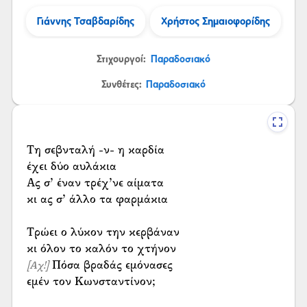
Γιάννης Τσαβδαρίδης
Χρήστος Σημαιοφορίδης
Στιχουργοί:
Παραδοσιακό
Συνθέτες:
Παραδοσιακό
Τη σεβνταλή -ν- η καρδία
έχει δύο αυλάκια
Ας σ’ έναν τρέχ’νε αίματα
κι ας σ’ άλλο τα φαρμάκια
Τρώει ο λύκον την κερβάναν
Πόσα βραδάς εμόνασες
[Αχ!]
εμέν τον Κωνσταντίνον;