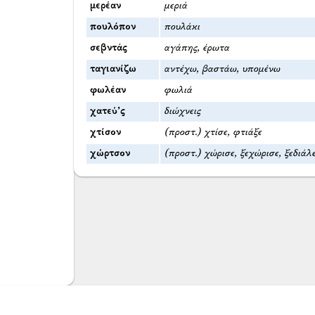
μερέαν
μεριά
πουλόπον
πουλάκι
σεβντάς
αγάπης, έρωτα
ταγιανίζω
αντέχω, βαστάω, υπομένω
φωλέαν
φωλιά
χατεύ’ς
διώχνεις
χτίσον
(προστ.) χτίσε, φτιάξε
χώρτσον
(προστ.) χώρισε, ξεχώρισε, ξεδιάλ