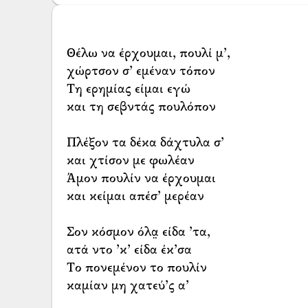
Θέλω να έρχουμαι, πουλί μ’,
χώρτσον σ’ εμέναν τόπον
Τη ερημίας είμαι εγώ
και τη σεβντάς πουλόπον
Πλέξον τα δέκα δάχτυλα σ’
και χτίσον με φωλέαν
Άμον πουλίν να έρχουμαι
και κείμαι απέσ’ μερέαν
Σον κόσμον όλα̤ είδα ’τα,
ατά ντο ’κ’ είδα έκ’σα
Το πονεμένον το πουλίν
καμίαν μη χατεύ’ς α’