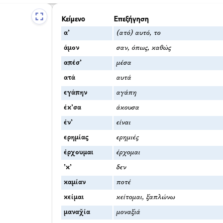
Κείμενο
Επεξήγηση
α’
(ατό) αυτό, το
άμον
σαν, όπως, καθώς
απέσ’
μέσα
ατά
αυτά
εγάπην
αγάπη
έκ’σα
άκουσα
έν’
είναι
ερημίας
ερημιές
έρχουμαι
έρχομαι
’κ’
δεν
καμίαν
ποτέ
κείμαι
κείτομαι, ξαπλώνω
μαναχ̌ία
μοναξιά