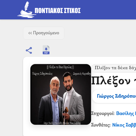
<< Προηγούμενο
share
Πλέξον τα δέκα δά
Πλέξον 
Γιώργος Σιδηρόπο
Στιχουργοί:
Βασίλης
Συνθέτες:
Νίκος Σαββ