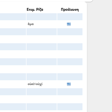
Ετυμ. Ρίζα
Προέλευση
ἅμα
οὐκί<οὐχί