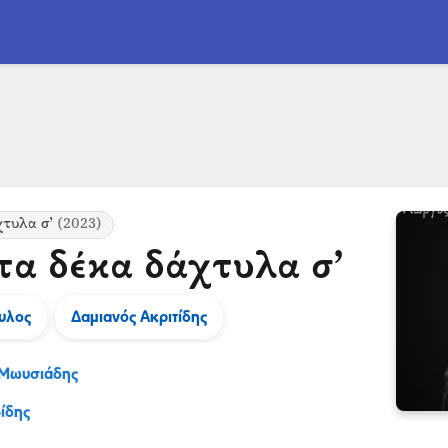
χτυλα σ’
(2023)
τα δέκα δάχτυλα σ’
υλος
Δαμιανός Ακριτίδης
 Μωυσιάδης
ίδης