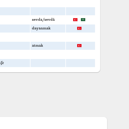
sevda/sevdā
dayanmak
atmak
εξε