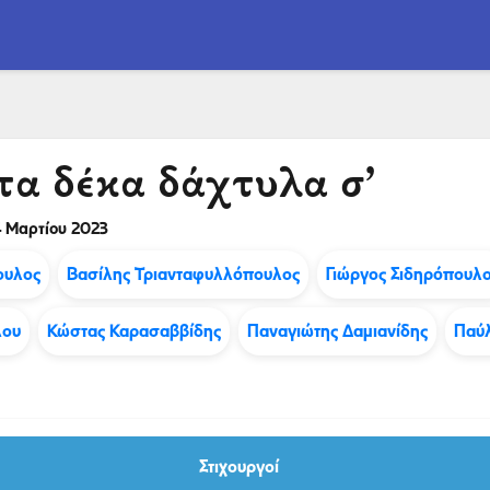
τα δέκα δάχτυλα σ’
 Μαρτίου 2023
ουλος
Βασίλης Τριανταφυλλόπουλος
Γιώργος Σιδηρόπουλ
λου
Κώστας Καρασαββίδης
Παναγιώτης Δαμιανίδης
Παύλ
Στιχουργοί