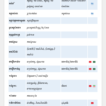
προς τα εκεί, προς το
κέσου<κεῖσ’<κεῖσε<
κέσ’
μέρος εκείνο
ἐκεῖσε
κρούει
χτυπάει
κρούω
κρύφκουμαι
κρύβομαι
μικρίκον
μικρούλης/α/ικο
ομμάτι͜α
μάτια
παίρω
παίρνω
(επίθ.) πολλά, (επίρρ.)
πολλά
πολύ
σεβντάν
αγάπη, έρωτα
sevda/sevdā
σεβντάς
αγάπης, έρωτα
sevda/sevdā
τέρεν
(προστ.) κοίταξε
καημός, βάσανο,
τέρτι
dert
στενοχώρια
τίναν
ποιον/α
τσ̌ιτσ̌έκι
άνθος, λουλούδι
çiçek