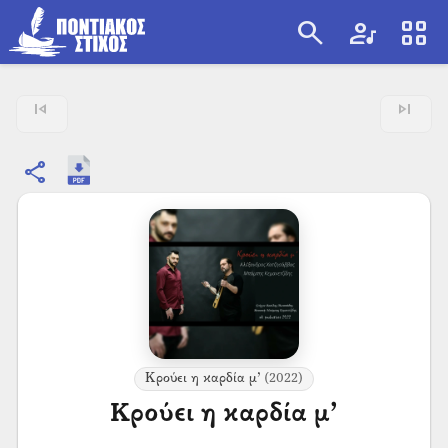
search
artist
view_cozy
search
skip_previous
skip_next
share
Κρούει η καρδία μ’
(2022)
Κρούει η καρδία μ’