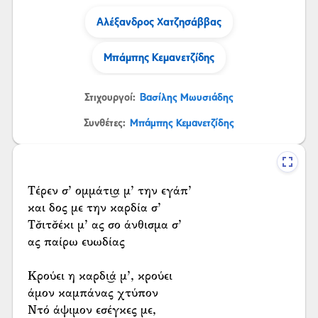
Αλέξανδρος Χατζησάββας
Μπάμπης Κεμανετζίδης
Στιχουργοί:
Βασίλης Μωυσιάδης
Συνθέτες:
Μπάμπης Κεμανετζίδης
Τέρεν σ’ ομμάτι͜α μ’ την εγάπ’
και δος με την καρδία σ’
Τσ̌ιτσ̌έκι μ’ ας σο άνθισμα σ’
ας παίρω ευωδίας
Κρούει η καρδι͜ά μ’, κρούει
άμον καμπάνας χτύπον
Ντό άψιμον εσέγκες με,