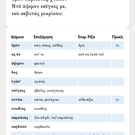
Ντό άψιμον εσέγκες με,
εσύ σεβντάς μικρίκον;
Κείμενο
Επεξήγηση
Ετυμ. Ρίζα
Προέλ.
άμον
σαν, όπως, καθώς
ἅμα
ας σο
απ’ το
ασό σο (από το)
άψιμον
φωτιά
δος
δώσε
εγάπ’
αγάπη
εσέγκες
έβαλες, εισήγαγες
ευτάω
κάνω, φτιάχνω
εὐθειάζω
ευωδίας
ευωδίες
καμπάνας
(ον.πληθ., τα) καμπάνες
καρδόπο
καρδούλα