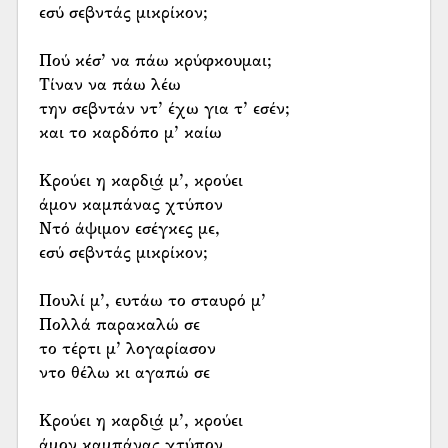
εσύ σεβντάς μικρίκον;
Πού κέσ’ να πάω κρύφκουμαι;
Τίναν να πάω λέω
την σεβντάν ντ’ έχω για τ’ εσέν;
και το καρδόπο μ’ καίω
Κρούει η καρδι͜ά μ’, κρούει
άμον καμπάνας χτύπον
Ντό άψιμον εσέγκες με,
εσύ σεβντάς μικρίκον;
Πουλί μ’, ευτάω το σταυρό μ’
Πολλά παρακαλώ σε
το τέρτι μ’ λογαρίασον
ντο θέλω κι αγαπώ σε
Κρούει η καρδι͜ά μ’, κρούει
άμον καμπάνας χτύπον