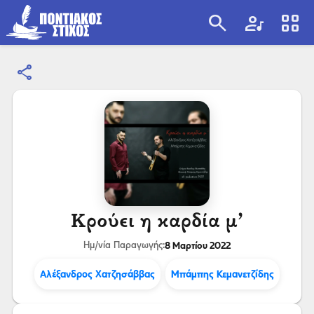
search
artist
view_cozy
share
search
Κρούει η καρδία μ’
8 Μαρτίου 2022
Ημ/νία Παραγωγής:
Αλέξανδρος Χατζησάββας
Μπάμπης Κεμανετζίδης