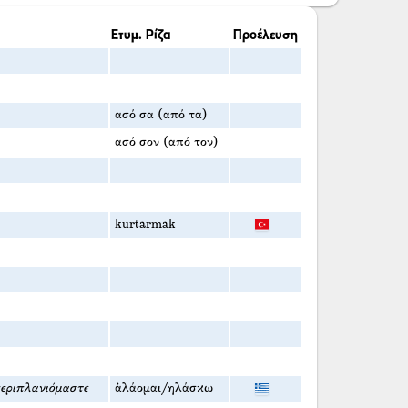
Ετυμ. Ρίζα
Προέλευση
ασό σα (από τα)
ασό σον (από τον)
kurtarmak
περιπλανιόμαστε
ἀλάομαι/ηλάσκω