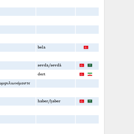
bela
sevda/sevdā
dert
συμφιλιωνόμαστε
haber/ḫaber