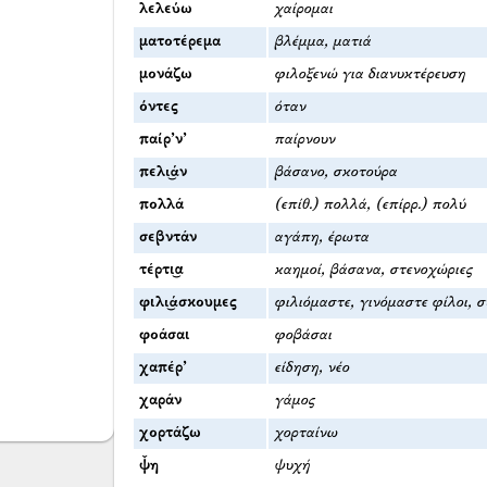
λελεύω
χαίρομαι
ματοτέρεμα
βλέμμα, ματιά
μονάζω
φιλοξενώ για διανυκτέρευση
όντες
όταν
παίρ’ν’
παίρνουν
πελι͜άν
βάσανο, σκοτούρα
πολλά
(επίθ.) πολλά, (επίρρ.) πολύ
σεβντάν
αγάπη, έρωτα
τέρτι͜α
καημοί, βάσανα, στενοχώριες
φιλι͜άσκουμες
φιλιόμαστε, γινόμαστε φίλοι, 
φοάσαι
φοβάσαι
χαπέρ’
είδηση, νέο
χαράν
γάμος
χορτάζω
χορταίνω
ψ̌η
ψυχή