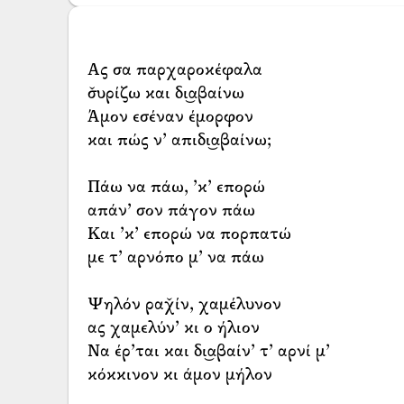
Ας σα παρχαροκέφαλα
σ̌υρίζω και δι͜αβαίνω
Άμον εσέναν έμορφον
και πώς ν’ απιδι͜αβαίνω;
Πάω να πάω, ’κ’ επορώ
απάν’ σον πάγον πάω
Και ’κ’ επορώ να πορπατώ
με τ’ αρνόπο μ’ να πάω
Ψηλόν ραχ̌ίν, χαμέλυνον
ας χαμελύν’ κι ο ήλιον
Να έρ’ται και δι͜αβαίν’ τ’ αρνί μ’
κόκκινον κι άμον μήλον