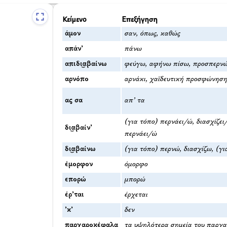
Κείμενο
Επεξήγηση
άμον
σαν, όπως, καθώς
απάν’
πάνω
απιδι͜αβαίνω
φεύγω, αφήνω πίσω, προσπερνώ
αρνόπο
αρνάκι, χαϊδευτική προσφώνηση
ας σα
απ’ τα
(για τόπο) περνάει/ώ, διασχίζει
δι͜αβαίν’
περνάει/ώ
δι͜αβαίνω
(για τόπο) περνώ, διασχίζω, (γ
έμορφον
όμορφο
επορώ
μπορώ
έρ’ται
έρχεται
’κ’
δεν
παρχαροκέφαλα
τα υψηλότερα σημεία του παρχα