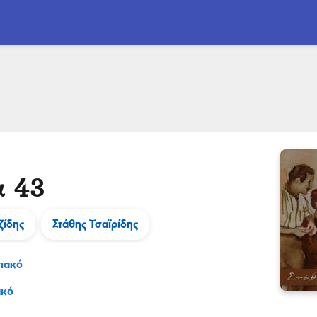
α 43
ζίδης
Στάθης Τσαϊρίδης
ιακό
ακό