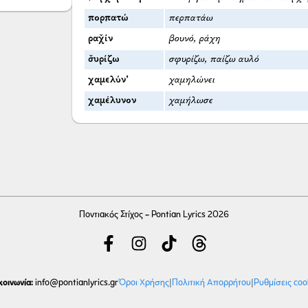
πορπατώ
περπατάω
ραχ̌ίν
βουνό, ράχη
σ̌υρίζω
σφυρίζω, παίζω αυλό
χαμελύν’
χαμηλώνει
χαμέλυνον
χαμήλωσε
Ποντιακός Στίχος - Pontian Lyrics 2026
κοινωνία:
Όροι Χρήσης
|
Πολιτική Απορρήτου
|
Ρυθμίσεις coo
info
@pontianlyrics.gr