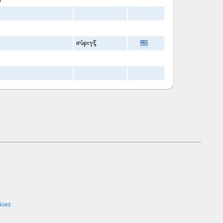
σῦριγξ
kies