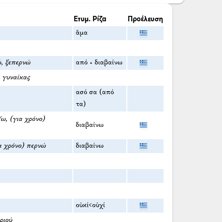
Ετυμ. Ρίζα
Προέλευση
ἅμα
, ξεπερνώ
από + διαβαίνω
 γυναίκας
ασό σα (από
τα)
/ω, (για χρόνο)
διαβαίνω
ια χρόνο) περνώ
διαβαίνω
οὐκί<οὐχί
ριού