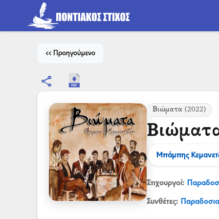
<< Προηγούμενο
share
Βιώματα
(2022)
Βιώματ
Μπάμπης Κεμανετ
Στιχουργοί:
Παραδοσ
Συνθέτες:
Παραδοσι