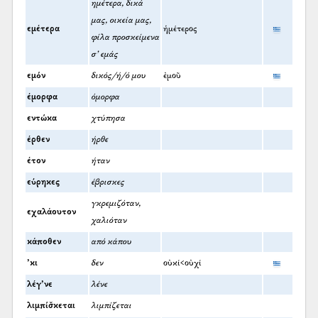
ημέτερα, δικά
μας, οικεία μας,
εμέτερα
ἡμέτερος
φίλα προσκείμενα
σ' εμάς
εμόν
δικός/ή/ό μου
ἐμοῦ
έμορφα
όμορφα
εντώκα
χτύπησα
έρθεν
ήρθε
έτον
ήταν
εύρηκες
έβρισκες
γκρεμιζόταν,
εχαλάουτον
χαλιόταν
κάποθεν
από κάπου
’κι
δεν
οὐκί<οὐχί
λέγ’νε
λένε
λιμπίσ̌κεται
λιμπίζεται