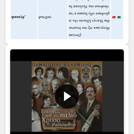
ος ασκητής του σουφισμ
ού, ο οποίος έχει απαρνηθ
φακούρ’
φτωχού
εί την κατοχή υλικής περ
ιουσίας και ζει από ελεημ
οσύνες)