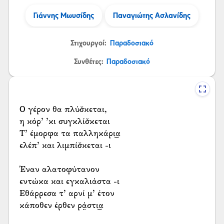
Γιάννης Μωυσίδης
Παναγιώτης Ασλανίδης
Στιχουργοί:
Παραδοσιακό
Συνθέτες:
Παραδοσιακό
Ο γέρον θα πλύσ̌κεται,
η κόρ’ ’κι συγκλίσ̌κεται
Τ’ έμορφα τα παλληκάρι͜α
ελέπ’ και λιμπίσ̌κεται -ι
Έναν αλατοφύτανον
εντώκα και εγκαλιάστα -ι
Εθάρρεσα τ’ αρνί μ’ έτον
κάποθεν έρθεν ρά̤στι͜α