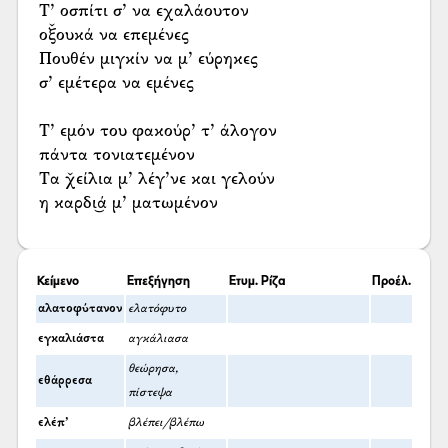
Τ’ οσπίτι σ’ να εχαλάουτον
οξ̌ουκά να επεμένες
Πουθέν μιγκίν να μ’ εύρηκες
σ’ εμέτερα να εμένες
Τ’ εμόν του φακούρ’ τ’ άλογον
πάντα τονιατεμένον
Τα χ̌είλια μ’ λέγ’νε και γελούν
η καρδι͜ά μ’ ματωμένον
Κείμενο
Επεξήγηση
Ετυμ. Ρίζα
Προέλ.
αλατοφύτανον
ελατόφυτο
εγκαλιάστα
αγκάλιασα
θεώρησα,
εθάρρεσα
πίστεψα
ελέπ’
βλέπει/βλέπω