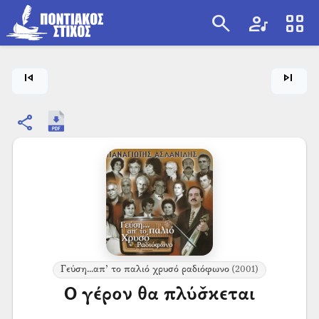
search
artist
view_cozy
search
skip_previous
skip_next
share
Γεύση...απ’ το παλιό χρυσό ραδιόφωνο
(2001)
Ο γέρον θα πλύσ̌κεται