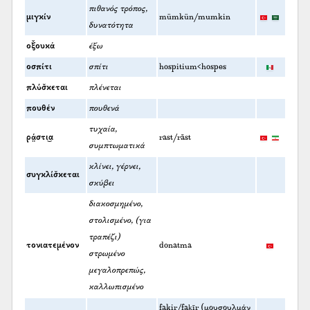
πιθανός τρόπος,
μιγκίν
mümkün/mumkin
δυνατότητα
οξ̌ουκά
έξω
οσπίτι
σπίτι
hospitium<hospes
πλύσ̌κεται
πλένεται
πουθέν
πουθενά
τυχαία,
ρά̤στι͜α
rast/rāst
συμπτωματικά
κλίνει, γέρνει,
συγκλίσ̌κεται
σκύβει
διακοσμημένο,
στολισμένο, (για
τραπέζι)
τονιατεμένον
donatma
στρωμένο
μεγαλοπρεπώς,
καλλωπισμένο
fakir/faḳīr (μουσουλμάν