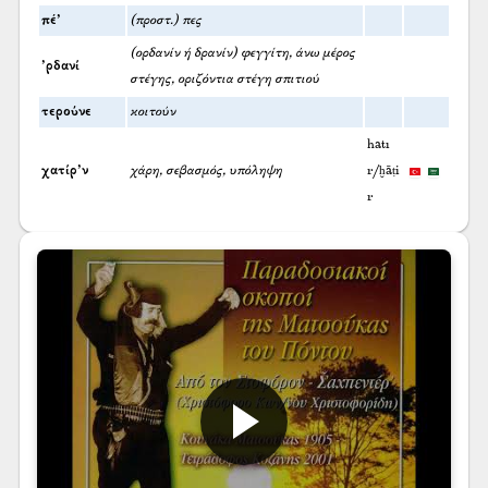
πέ’
(προστ.) πες
(ορδανίν ή δρανίν) φεγγίτη, άνω μέρος
’ρδανί
στέγης, οριζόντια στέγη σπιτιού
τερούνε
κοιτούν
hatı
χατίρ’ν
χάρη, σεβασμός, υπόληψη
r/ḫāṭi
r