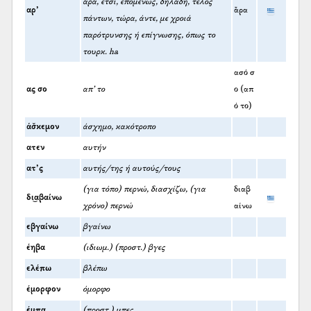
άρα, έτσι, επομένως, δηλαδή, τέλος
αρ’
ἄρα
πάντων, τώρα, άντε, με χροιά
παρότρυνσης ή επίγνωσης, όπως το
τουρκ. ha
ασό σ
ας σο
απ’ το
ο (απ
ό το)
άσ̌κεμον
άσχημο, κακότροπο
ατεν
αυτήν
ατ’ς
αυτής/της ή αυτούς/τους
(για τόπο) περνώ, διασχίζω, (για
διαβ
δι͜αβαίνω
χρόνο) περνώ
αίνω
εβγαίνω
βγαίνω
έηβα
(ιδιωμ.) (προστ.) βγες
ελέπω
βλέπω
έμορφον
όμορφο
έμπα
(προστ.) μπες