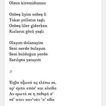
Olsun kiremidumuz
Onbeş liyim onbeş li
Tokat yolların taşlı
Onbeş liler giderken
Kızların gözü yaşlı
Olayım dolanayim
Seni nerde bulayım
Seni bulduğun yerde
Sarılıpta yatayım
♫
Έηβα οξ̌ωκά ας ελέπω σε,
αρ’ έμπα απέσ’ και κλείδα
Αν ερωτά σε η πεθερά σ’
πέ’ ατεν καν’νάν ’κ’ είδα