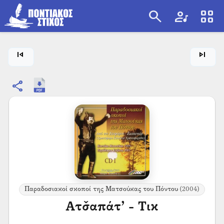
search
artist
view_cozy
search
skip_previous
skip_next
share
Παραδοσιακοί σκοποί της Ματσούκας του Πόντου
(2004)
Ατσ̌απάτ’ - Τικ