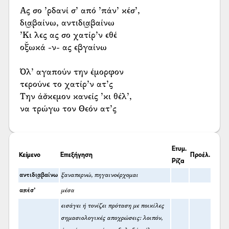
Ας σο ’ρδανί σ’ από ’πάν’ κέσ’,
δι͜αβαίνω, αντιδι͜αβαίνω
’Κι λες ας σο χατίρ’ν εθέ
οξ̌ωκά -ν- ας εβγαίνω
Όλ’ αγαπούν την έμορφον
τερούνε το χατίρ’ν ατ’ς
Την άσ̌κεμον κανείς ’κι θέλ’,
να τρώγω τον Θεόν ατ’ς
Ετυμ.
Κείμενο
Επεξήγηση
Προέλ.
Ρίζα
αντιδι͜αβαίνω
ξαναπερνώ, πηγαινοέρχομαι
απέσ’
μέσα
εισάγει ή τονίζει πρόταση με ποικίλες
σημασιολογικές αποχρώσεις: λοιπόν,