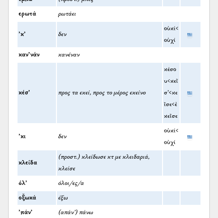
ερωτά
ρωτάει
οὐκί<
’κ’
δεν
οὐχί
καν’νάν
κανέναν
κέσο
υ<κεῖ
κέσ’
προς τα εκεί, προς το μέρος εκείνο
σ’<κε
ῖσε<ἐ
κεῖσε
οὐκί<
’κι
δεν
οὐχί
(προστ.) κλείδωσε κτ με κλειδαριά,
κλείδα
κλείσε
όλ’
όλοι/ες/α
οξ̌ωκά
έξω
’πάν’
(απάν’) πάνω