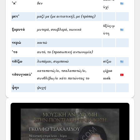
’κ’
δεν
ὐχί
μετ’
μαζί με (με αιτιατική), με (τρόπος)
ὀξύς+μ
ξυμυτά
μυτερά, σουβλερά, κωνικά
ύτη
τερώ
κοιτώ
’το
αυτό, το (προσωπική αντωνυμία)
τσ̌ίζω
λυπάμαι, συμπονώ
σίζω
καταπατώ/ει, τσαλαπατώ/ει,
çiğne
τσ̌ουγναεύ’
συνθλίβω/ει κάτι πατώντας το
mek
ψ̌ην
ψυχή