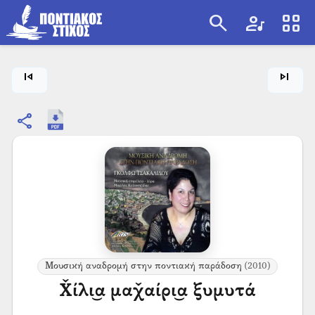
search
artist
view_cozy
search
skip_previous
skip_next
share
Μουσική αναδρομή στην ποντιακή παράδοση
(2010)
Χ̌ίλι͜α μαχ̌αίρι͜α ξυμυτά