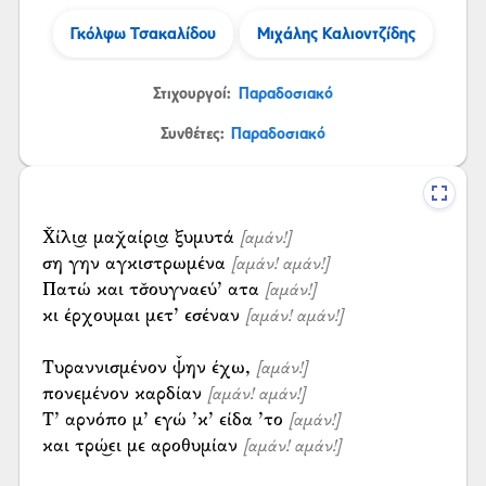
Γκόλφω Τσακαλίδου
Μιχάλης Καλιοντζίδης
Στιχουργοί:
Παραδοσιακό
Συνθέτες:
Παραδοσιακό
Χ̌ίλι͜α μαχ̌αίρι͜α ξυμυτά
[αμάν!]
ση γην αγκιστρωμένα
[αμάν! αμάν!]
Πατώ και τσ̌ουγναεύ’ ατα
[αμάν!]
κι έρχουμαι μετ’ εσέναν
[αμάν! αμάν!]
Τυραννισμένον ψ̌ην έχω,
[αμάν!]
πονεμένον καρδίαν
[αμάν! αμάν!]
Τ’ αρνόπο μ’ εγώ ’κ’ είδα ’το
[αμάν!]
και τρώ͜ει με αροθυμίαν
[αμάν! αμάν!]