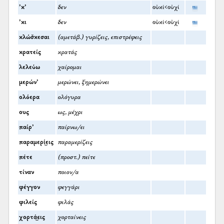
’κ’
δεν
οὐκί<οὐχί
’κι
δεν
οὐκί<οὐχί
κλώσ̌κεσαι
(αμετάβ.) γυρίζεις, επιστρέφεις
κρατείς
κρατάς
λελεύω
χαίρομαι
μερών’
μερώνει, ξημερώνει
ολόερα
ολόγυρα
ους
ως, μέχρι
παίρ’
παίρνω/ει
παραμερί͜εις
παραμερίζεις
πέτε
(προστ.) πείτε
τίναν
ποιον/α
φέγγον
φεγγάρι
φιλείς
φιλάς
χορτά͜εις
χορταίνεις