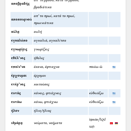
απ’ το βράδυ, κατά το βράδυ,
αποβραδής
βραδιάτικα
απ’ το πρωί, κατά το πρωί,
αποπουρνού
πρωινιάτικα
αύλα̤
αυλή
εγκαλόπο
αγκαλιά, αγκαλίτσα
εγνωρί͜εις
γνωρίζεις
εθέλ’νες
ήθελες
εποίν’να
έκανα, έφτιαχνα
ποιέω-ῶ
έρχουμαι
έρχομαι
ετέρ’νες
κοιτούσες
ευτάς
κάνεις, φτιάχνεις
εὐθειάζω
ευτάω
κάνω, φτιάχνω
εὐθειάζω
ήλον
ήλιο/ήλιος
işmar/նշմ
ισ̌μάρα̤
νεύματα, νοήματα
ար