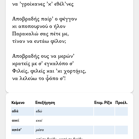
να ’γροίκανες ’κ’ εθέλ’νες
Αποβραδής παίρ’ ο φέγγον
κι αποπουρνού ο ήλον
Παρακαλώ σας πέτε με,
τίναν να ευτάω φίλον;
Αποβραδής ους να μερών’
κρατείς με σ’ εγκαλόπο σ’
Φιλείς, φιλείς και ’κι χορτά͜εις,
να λελεύω το ψ̌όπο σ’!
Κείμενο
Επεξήγηση
Ετυμ. Ρίζα
Προέλ.
αδά
εδώ
ακεί
εκεί
απέσ’
μέσα