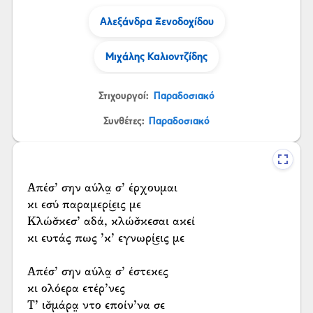
Αλεξάνδρα Ξενοδοχίδου
Μιχάλης Καλιοντζίδης
Στιχουργοί:
Παραδοσιακό
Συνθέτες:
Παραδοσιακό
Απέσ’ σην αύλα̤ σ’ έρχουμαι
κι εσύ παραμερί͜εις με
Κλώσ̌κεσ’ αδά, κλώσ̌κεσαι ακεί
κι ευτάς πως ’κ’ εγνωρί͜εις με
Απέσ’ σην αύλα̤ σ’ έστεκες
κι ολόερα ετέρ’νες
Τ’ ισ̌μάρα̤ ντο εποίν’να σε