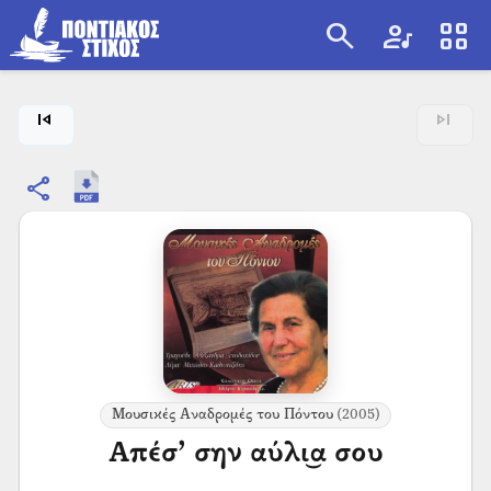
search
artist
view_cozy
search
skip_previous
skip_next
share
Μουσικές Αναδρομές του Πόντου
(2005)
Απέσ’ σην αύλι͜α σου