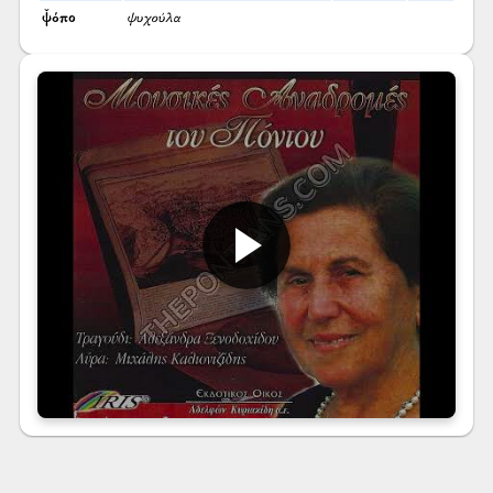
ψ̌όπο
ψυχούλα