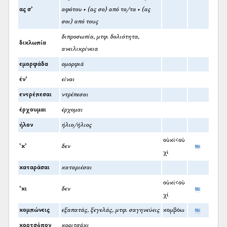
ας σ’
αφότου • (ας σο) από το/τα • (ας
σοι) από τους
διπροσωπία, μτφ. δολιότητα,
δικλωπία
ανειλικρίνεια
εμορφάδα
ομορφιά
έν’
είναι
εντρέπεσαι
ντρέπεσαι
έρχουμαι
έρχομαι
ήλον
ήλιο/ήλιος
οὐκί<οὐ
’κ’
δεν
χί
καταράσαι
καταριέσαι
οὐκί<οὐ
’κι
δεν
χί
κομπώνεις
εξαπατάς, ξεγελάς, μτφ. σαγηνεύεις
κομβόω
κορτσόπον
κοριτσάκι