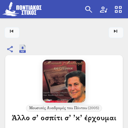
search
artist
view_cozy
search
skip_previous
skip_next
share
Μουσικές Αναδρομές του Πόντου
(2005)
Άλλο σ’ οσπίτι σ’ ’κ’ έρχουμαι