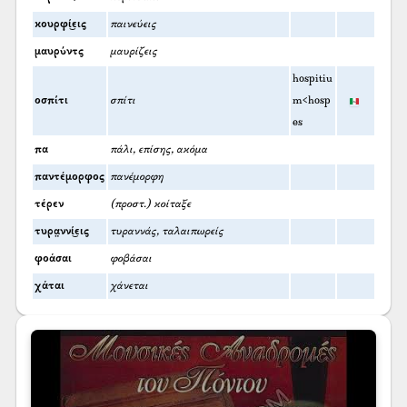
κουρφί͜εις
παινεύεις
μαυρύντς
μαυρίζεις
hospitiu
οσπίτι
σπίτι
m<hosp
es
πα
πάλι, επίσης, ακόμα
παντέμορφος
πανέμορφη
τέρεν
(προστ.) κοίταξε
τυρα̤ννί͜εις
τυραννάς, ταλαιπωρείς
φοάσαι
φοβάσαι
χάται
χάνεται