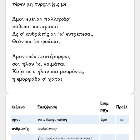
τέρεν μη τυρα̤ννί͜εις με
Άμον εμέναν παλληκάρ’
κάθεσαι καταράσαι
Ας σ’ ανθρώπ’ς αν ’κ’ εντρέπεσαι,
Θεόν πα ’κι φοάσαι;
Άμον εσέν παντέμορφος
σον ήλον ’κι κοιμάται
Καί͜ει σε ο ήλον και μαυρύντς,
η εμορφάδα σ’ χάται
Ετυμ.
Κείμενο
Επεξήγηση
Προέλ.
Ρίζα
άμον
σαν, όπως, καθώς
ἅμα
ανθρώπ’ς
ανθρώπους
(ας σου) από του, από τότε που/