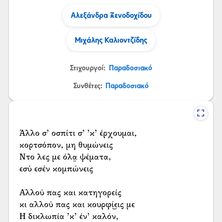
Αλεξάνδρα Ξενοδοχίδου
Μιχάλης Καλιοντζίδης
Στιχουργοί:
Παραδοσιακό
Συνθέτες:
Παραδοσιακό
Άλλο σ’ οσπίτι σ’ ’κ’ έρχουμαι,
κορτσόπον, μη θυμώνεις
Ντο λες με όλα̤ ψέματα,
εσύ εσέν κομπώνεις
Αλλού πας και κατηγορείς
κι αλλού πας και κουρφί͜εις με
Η δικλωπία ’κ’ έν’ καλόν,