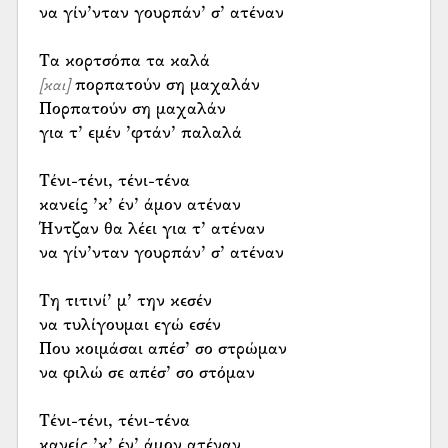
να γίν’νταν γουρπάν’ σ’ ατέναν
πορπατούν ση μαχαλάν
[και]
Πορπατούν ση μαχαλάν
για τ’ εμέν ’φτάν’ παλαλά
Τένι-τένι, τένι-τένα
κανείς ’κ’ έν’ άμον ατέναν
Ήντζαν θα λέει για τ’ ατέναν
να γίν’νταν γουρπάν’ σ’ ατέναν
Τη τιτινί’ μ’ την κεσέν
να τυλίγουμαι εγώ εσέν
Που κοιμάσαι απέσ’ σο στρώμαν
να φιλώ σε απέσ’ σο στόμαν
Τένι-τένι, τένι-τένα
κανείς ’κ’ έν’ άμον ατέναν