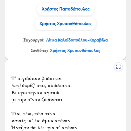
Χρήστος Παπαδόπουλος
Χρήστος Χρυσανθόπουλος
Στιχουργοί:
Λίτσα Καλαϊδοπούλου-Καραβέλα
Συνθέτες:
Χρήστος Χρυσανθόπουλος
σ̌υρίζ’ ατο, κλώσ̌κεται
[και]
Κι εγώ τηνάν αγαπώ
με την αϊνάν ζώσ̌κεται
Τένι-τένι, τένι-τένα
κανείς ’κ’ έν’ άμον ατέναν
Ήντζαν θα λέει για τ’ ατέναν