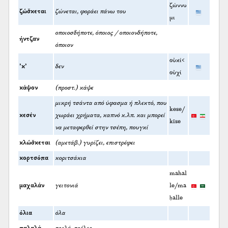
ζώννυ
ζώσ̌κεται
ζώνεται, φοράει πάνω του
μι
οποιοσδήποτε, όποιος / οποιονδήποτε,
ήντζαν
όποιον
οὐκί<
’κ’
δεν
οὐχί
κάψον
(προστ.) κάψε
μικρή τσάντα από ύφασμα ή πλεκτό, που
kese/
κεσέν
χωράει χρήματα, καπνό κ.λπ. και μπορεί
kīse
να μεταφερθεί στην τσέπη, πουγκί
κλώσ̌κεται
(αμετάβ.) γυρίζει, επιστρέφει
κορτσόπα
κοριτσάκια
mahal
μαχαλάν
γειτονιά
le/ma
ḥalle
όλια
όλα