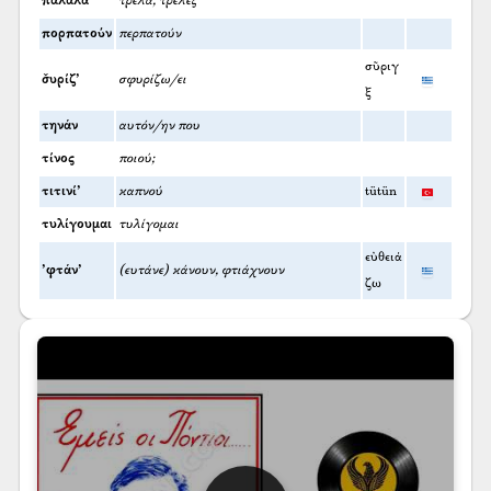
παλαλά
τρελά, τρέλες
πορπατούν
περπατούν
σῦριγ
σ̌υρίζ’
σφυρίζω/ει
ξ
τηνάν
αυτόν/ην που
τίνος
ποιού;
τιτινί’
καπνού
tütün
τυλίγουμαι
τυλίγομαι
εὐθειά
’φτάν’
(ευτάνε) κάνουν, φτιάχνουν
ζω