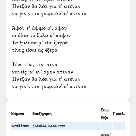
Ήντζαν θα λέει για τ’ ατέναν
να γίν’νταν γουρπάν’ σ’ ατέναν
Άψον τ’ άψιμο σ’, άψον
κι όλια τα ξύλα σ’ κάψον
Τα ξυλόπα μ’ είν’ ζογρά,
τίνος είσαι ας έξερα
Τένι-τένι, τένι-τένα
κανείς ’κ’ έν’ άμον ατέναν
Ήντζαν θα λέει για τ’ ατέναν
να γίν’νταν γουρπάν’ σ’ ατέναν
Ετυμ.
Κείμενο
Επεξήγηση
Προέλ.
Ρίζα
αιγιδόπον
γιδούλα, κατσικάκι
ayna/