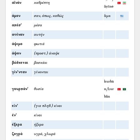
αϊνάν
καθρέπτη
āyīne
άμον
σαν, όπως, καθώς
ἅμα
απέσ’
μέσα
ατέναν
αυτήν
άψιμο
φωτιά
άψον
(προστ.) άναψε
βόσ̌κεται
βοσκάει
γίν’νταν
γίνονται
kurba
γουρπάν’
θυσία
n/ḳur
bān
είν’
(για πληθ.) είναι
έν’
είναι
έξερα
ήξερα
ζογρά
υγρά, χλωρά