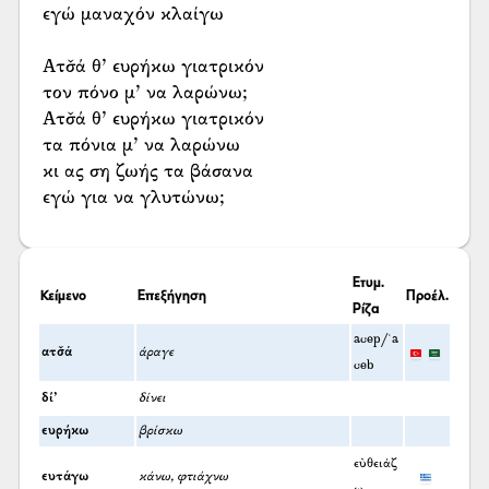
εγώ μαναχόν κλαίγω
Ατσ̌ά θ’ ευρήκω γιατρικόν
τον πόνο μ’ να λαρώνω;
Ατσ̌ά θ’ ευρήκω γιατρικόν
τα πόνια μ’ να λαρώνω
κι ας ση ζωής τα βάσανα
εγώ για να γλυτώνω;
Ετυμ.
Κείμενο
Επεξήγηση
Προέλ.
Ρίζα
acep/ʿa
ατσ̌ά
άραγε
ceb
δί’
δίνει
ευρήκω
βρίσκω
εὐθειάζ
ευτάγω
κάνω, φτιάχνω