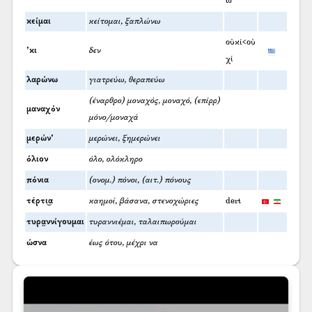
ω
κείμαι
κείτομαι, ξαπλώνω
οὐκί<οὐ
’κι
δεν
χί
λαρώνω
γιατρεύω, θεραπεύω
(έναρθρο) μοναχός, μοναχό, (επίρρ)
μαναχόν
μόνο/μοναχά
μερών’
μερώνει, ξημερώνει
όλιον
όλο, ολόκληρο
πόνια
(ονομ.) πόνοι, (αιτ.) πόνους
τέρτι͜α
καημοί, βάσανα, στενοχώριες
dert
τυρα̤ννίγουμαι
τυραννιέμαι, ταλαιπωρούμαι
ώσνα
έως ότου, μέχρι να