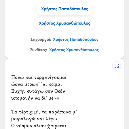
Χρήστος Παπαδόπουλος
Χρήστος Χρυσανθόπουλος
Στιχουργοί:
Χρήστος Παπαδόπουλος
Συνθέτες:
Χρήστος Χρυσανθόπουλος
Πονώ και τυρα̤ννίγουμαι
ώσνα μερών’ ’κι κείμαι
Ευχ̌ήν ευτάγω σον Θεόν
υπομονήν να δί’ με -ν
Τα τέρτι͜α μ’, τα παράπονα μ’
μοιρολογώ και λέγω
Ο κόσμον όλιον χ̌αίρεται,