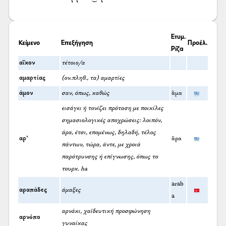
Ετυμ.
Κείμενο
Επεξήγηση
Προέλ.
Ρίζα
αΐκον
τέτοιο/α
αμαρτίας
(ον.πληθ., τα) αμαρτίες
άμον
σαν, όπως, καθώς
ἅμα
εισάγει ή τονίζει πρόταση με ποικίλες
σημασιολογικές αποχρώσεις: λοιπόν,
άρα, έτσι, επομένως, δηλαδή, τέλος
αρ’
ἄρα
πάντων, τώρα, άντε, με χροιά
παρότρυνσης ή επίγνωσης, όπως το
τουρκ. ha
arab
αραπάδες
άμαξες
a
αρνάκι, χαϊδευτική προσφώνηση
αρνόπο
γυναίκας