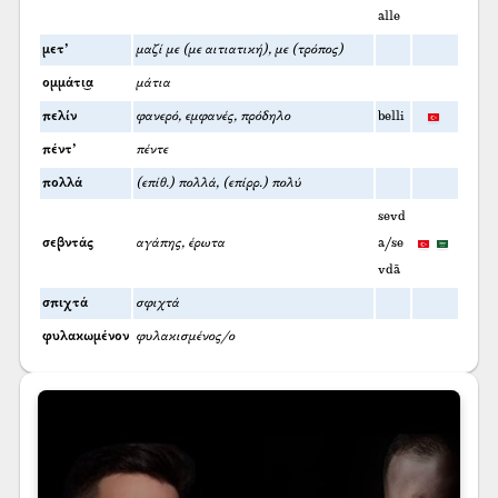
alle
μετ’
μαζί με (με αιτιατική), με (τρόπος)
ομμάτι͜α
μάτια
πελίν
φανερό, εμφανές, πρόδηλο
belli
πέντ’
πέντε
πολλά
(επίθ.) πολλά, (επίρρ.) πολύ
sevd
σεβντάς
αγάπης, έρωτα
a/se
vdā
σπιχτά
σφιχτά
φυλακωμένον
φυλακισμένος/ο