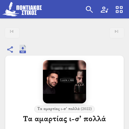
search
artist
view_cozy
search
skip_previous
skip_next
share
Τα αμαρτίας ι-σ’ πολλά
(2022)
Τα αμαρτίας ι-σ’ πολλά