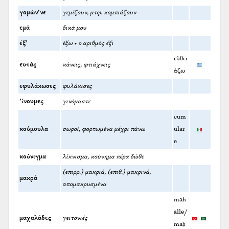
γομών’νε
γεμίζουν, μτφ. κομπιάζουν
εμά
δικά μου
έξ’
έξω • ο αριθμός έξι
εὐθει
ευτάς
κάνεις, φτιάχνεις
άζω
εφυλάκωσες
φυλάκισες
’ίνουμες
γινόμαστε
cum
κούμουλα
σωροί, φορτωμένα μέχρι πάνω
ular
e
κούνιγμα
λίκνισμα, κούνημα πέρα δώθε
(επιρρ.) μακριά, (επιθ.) μακρινά,
μακρά
απομακρυσμένα
mah
alle/
μαχαλάδες
γειτονιές
maḥ