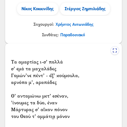
Νίκος Κοκκινίδης
Στέργιος Ζημπιλιάδης
Στιχουργοί:
Χρήστος Αντωνιάδης
Συνθέτες:
Παραδοσιακό
Τα αμαρτίας ι-σ’ πολλά
σ’ εμά τα μαχαλάδες
Γομών’νε πέντ’ - έξ’ κούμουλα,
αρνόπο μ’, αραπάδες
Θ’ ανταμώνω μετ’ εσέναν,
’ίνουμες τα δύο, έναν
Μάρτυρας σ’ αΐκον πόνον
του Θεού τ’ ομμάτι͜α μόνον