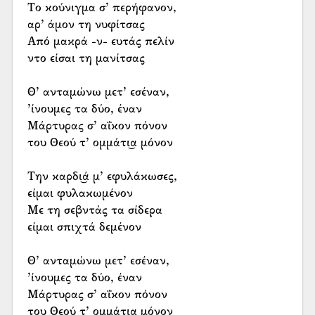
Το κούνιγμα σ’ περήφανον,
αρ’ άμον τη νυφίτσας
Από μακρά -ν- ευτάς πελίν
ντο είσαι τη μανίτσας
Θ’ ανταμώνω μετ’ εσέναν,
’ίνουμες τα δύο, έναν
Μάρτυρας σ’ αΐκον πόνον
του Θεού τ’ ομμάτι͜α μόνον
Την καρδι͜ά μ’ εφυλάκωσες,
είμαι φυλακωμένον
Με τη σεβντάς τα σίδερα
είμαι σπιχτά δεμένον
Θ’ ανταμώνω μετ’ εσέναν,
’ίνουμες τα δύο, έναν
Μάρτυρας σ’ αΐκον πόνον
του Θεού τ’ ομμάτι͜α μόνον