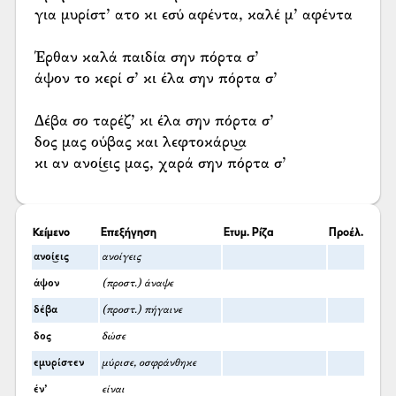
για μυρίστ’ ατο κι εσύ αφέντα, καλέ μ’ αφέντα
Έρθαν καλά παιδία σην πόρτα σ’
άψον το κερί σ’ κι έλα σην πόρτα σ’
Δέβα σο ταρέζ’ κι έλα σην πόρτα σ’
δος μας ούβας και λεφτοκάρυ͜α
κι αν ανοί͜εις μας, χαρά σην πόρτα σ’
Κείμενο
Επεξήγηση
Ετυμ. Ρίζα
Προέλ.
ανοί͜εις
ανοίγεις
άψον
(προστ.) άναψε
δέβα
(προστ.) πήγαινε
δος
δώσε
εμυρίστεν
μύρισε, οσφράνθηκε
έν’
είναι