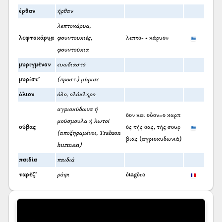
έρθαν
ήρθαν
λεπτοκάρυα,
λεφτοκάρυ͜α
φουντουκιές,
λεπτο- + κάρυον
φουντούκια
μυριγμένον
ευωδιαστό
μυρίστ’
(προστ.) μύρισε
όλιον
όλο, ολόκληρο
αγριοκύδωνα ή
ὄον και οὖον=ο καρπ
μούσμουλα ή λωτοί
ούβας
ός τής όας, τής σουρ
(αποξηραμένοι, Trabzon
βιάς (αγριοκυδωνιά)
hurması)
παιδία
παιδιά
ταρέζ’
ράφι
étagère