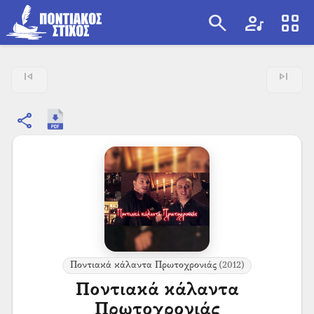
search
artist
view_cozy
search
skip_previous
skip_next
share
Ποντιακά κάλαντα Πρωτοχρονιάς
(2012)
Ποντιακά κάλαντα
Πρωτοχρονιάς