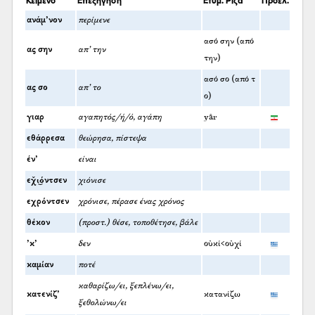
ανάμ’νον
περίμενε
ασό σην (από
ας σην
απ’ την
την)
ασό σο (από τ
ας σο
απ’ το
ο)
γιαρ
αγαπητός/ή/ό, αγάπη
yâr
εθάρρεσα
θεώρησα, πίστεψα
έν’
είναι
εχ̌ι͜όντσεν
χιόνισε
εχρόντσεν
χρόνισε, πέρασε ένας χρόνος
θέκον
(προστ.) θέσε, τοποθέτησε, βάλε
’κ’
δεν
οὐκί<οὐχί
καμίαν
ποτέ
καθαρίζω/ει, ξεπλένω/ει,
κατενίζ’
κατανίζω
ξεθολώνω/ει