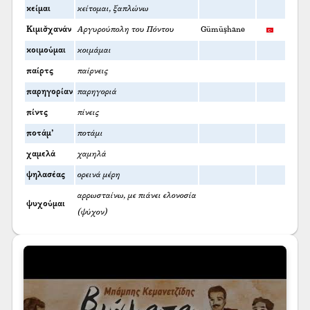
κείμαι
κείτομαι, ξαπλώνω
Κιμισ̌χανάν
Αργυρούπολη του Πόντου
Gümüşhane
κοιμούμαι
κοιμάμαι
παίρτς
παίρνεις
παρηγορίαν
παρηγοριά
πίντς
πίνεις
ποτάμ’
ποτάμι
χαμελά
χαμηλά
ψηλασέας
ορεινά μέρη
αρρωσταίνω, με πιάνει ελονοσία
ψυχούμαι
(ψύχον)