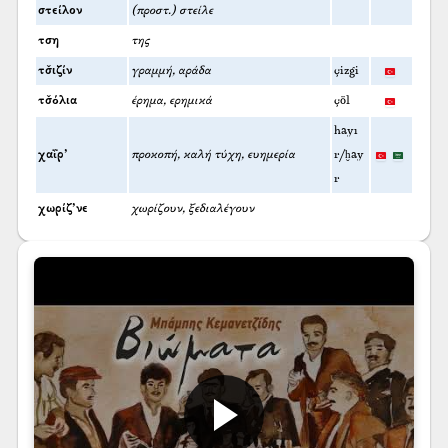
στείλον
(προστ.) στείλε
τση
της
τσ̌ιζίν
γραμμή, αράδα
çizgi
τσ̌όλια
έρημα, ερημικά
çöl
hayı
χαΐρ’
προκοπή, καλή τύχη, ευημερία
r/ḫay
r
χωρίζ’νε
χωρίζουν, ξεδιαλέγουν