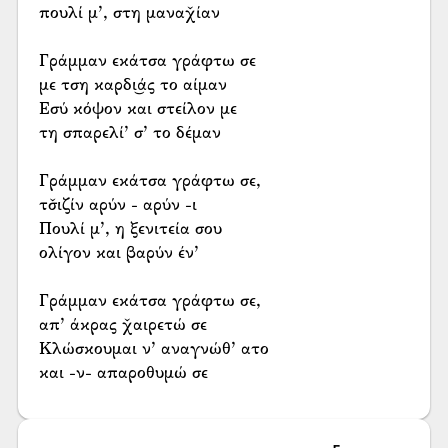
πουλί μ’, στη μαναχ̌ίαν
Γράμμαν εκάτσα γράφτω σε
με τση καρδι͜άς το αίμαν
Εσύ κόψον και στείλον με
τη σπαρελί’ σ’ το δέμαν
Γράμμαν εκάτσα γράφτω σε,
τσ̌ιζίν αρύν - αρύν -ι
Πουλί μ’, η ξενιτεία σου
ολίγον και βαρύν έν’
Γράμμαν εκάτσα γράφτω σε,
απ’ άκρας χ̌αιρετώ σε
Κλώσκουμαι ν’ αναγνώθ’ ατο
και -ν- απαροθυμώ σε