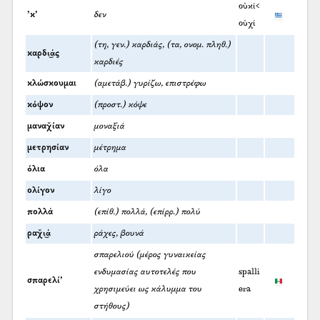
οὐκί<
’κ’
δεν
οὐχί
(τη, γεν.) καρδιάς, (τα, ονομ. πληθ.)
καρδι͜άς
καρδιές
κλώσκουμαι
(αμετάβ.) γυρίζω, επιστρέφω
κόψον
(προστ.) κόψε
μαναχ̌ίαν
μοναξιά
μετρησίαν
μέτρημα
όλια
όλα
ολίγον
λίγο
πολλά
(επίθ.) πολλά, (επίρρ.) πολύ
ραχ̌ι͜ά
ράχες, βουνά
σπαρελιού (μέρος γυναικείας
ενδυμασίας αυτοτελές που
spalli
σπαρελί’
χρησιμεύει ως κάλυμμα του
era
στήθους)