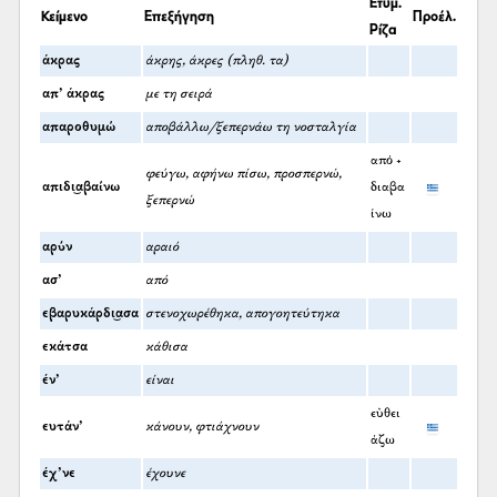
Ετυμ.
Κείμενο
Επεξήγηση
Προέλ.
Ρίζα
άκρας
άκρης, άκρες (πληθ. τα)
απ’ άκρας
με τη σειρά
απαροθυμώ
αποβάλλω/ξεπερνάω τη νοσταλγία
από +
φεύγω, αφήνω πίσω, προσπερνώ,
απιδι͜αβαίνω
διαβα
ξεπερνώ
ίνω
αρύν
αραιό
ασ’
από
εβαρυκάρδι͜ασα
στενοχωρέθηκα, απογοητεύτηκα
εκάτσα
κάθισα
έν’
είναι
εὐθει
ευτάν’
κάνουν, φτιάχνουν
άζω
έχ’νε
έχουνε