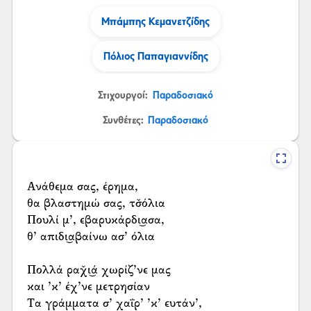
Μπάμπης Κεμανετζίδης
Πόλιος Παπαγιαννίδης
Στιχουργοί:
Παραδοσιακό
Συνθέτες:
Παραδοσιακό
Ανάθεμα σας, έρημα,
θα βλαστημώ σας, τσ̌όλια
Πουλί μ’, εβαρυκάρδι͜ασα,
θ’ απιδι͜αβαίνω ασ’ όλια
Πολλά ραχ̌ι͜ά χωρίζ’νε μας
και ’κ’ έχ’νε μετρησίαν
Τα γράμματα σ’ χαΐρ’ ’κ’ ευτάν’,