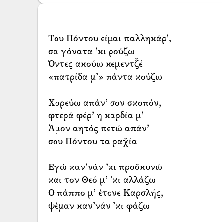
Του Πόντου είμαι παλληκάρ’,
σα γόνατα ’κι ρούζω
Όντες ακούω κεμεντζ̌έ
«πατρίδα μ’» πάντα κούζω
Χορεύω απάν’ σον σκοπόν,
φτερά φέρ’ η καρδία μ’
Άμον αητός πετώ απάν’
σου Πόντου τα ραχ̌ία
Εγώ καν’νάν ’κι προσ̌κυνώ
και τον Θεό μ’ ’κι αλλάζω
Ο πάππο μ’ έτονε Καρσλής,
ψέμαν καν’νάν ’κι φάζω