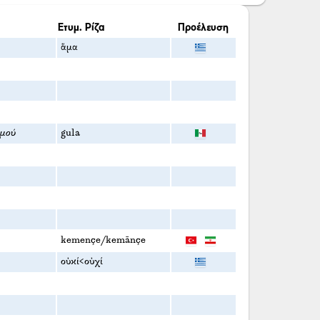
Ετυμ. Ρίζα
Προέλευση
ἅμα
ιμού
gula
kemençe/kemānçe
οὐκί<οὐχί