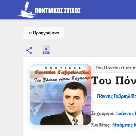
<< Προηγούμενο
share
Του Πόντου είμαι 
Του Πόν
Γιάννης Γαβριηλίδ
Στιχουργοί:
Ιωάννης 
Συνθέτες:
Μπάμπης Κ