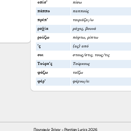
οπίσ’
πίσω
πάππο
παππούς
πρέπ’
ταιριάζει/ω
ραχ̌ία
ράχες, βουνά
ρούζω
πέφτω, ρίπτω
’ς
(ας) από
σοι
στους/στις, τους/τις
Τούρκ’ς
Τούρκους
φάζω
ταΐζω
φέρ’
φέρνω/ει
Ποντιακός Στίχος - Pontian Lyrics 2026