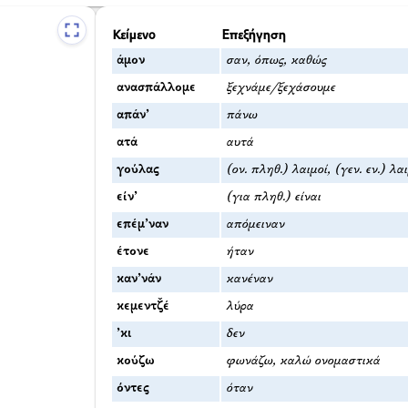
Κείμενο
Επεξήγηση
άμον
σαν, όπως, καθώς
ανασπάλλομε
ξεχνάμε/ξεχάσουμε
απάν’
πάνω
ατά
αυτά
γούλας
(ον. πληθ.) λαιμοί, (γεν. εν.) λα
είν’
(για πληθ.) είναι
επέμ’ναν
απόμειναν
έτονε
ήταν
καν’νάν
κανέναν
κεμεντζ̌έ
λύρα
’κι
δεν
κούζω
φωνάζω, καλώ ονομαστικά
όντες
όταν