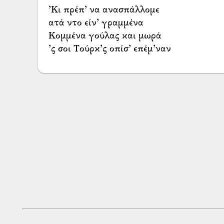
’Κι πρέπ’ να ανασπάλλομε
ατά ντο είν’ γραμμένα
Κομμένα γούλας και μωρά
’ς σοι Τούρκ’ς οπίσ’ επέμ’ναν