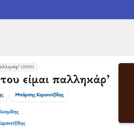
παλληκάρ’
(2002)
του είμαι παλληκάρ’
ης
Μπάμπης Κεμανετζίδης
Κοσμίδης
εμανετζίδης