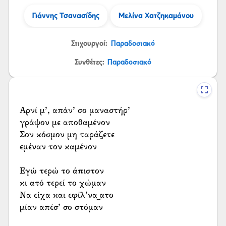
Γιάννης Τσανασίδης
Μελίνα Χατζηκαμάνου
Στιχουργοί:
Παραδοσιακό
Συνθέτες:
Παραδοσιακό
Αρνί μ’, απάν’ σο μαναστήρ’
γράψον με αποθαμένον
Σον κόσμον μη ταράζετε
εμέναν τον καμένον
Εγώ τερώ το άπιστον
κι ατό τερεί το χώμαν
Να είχα και εφίλ’να͜ ατο
μίαν απέσ’ σο στόμαν