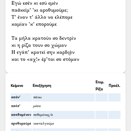
Εγώ εσέν κι εσύ εμέν
πασ̌κείμ’ ’κι αροθυμούμε;
Τ’ έναν τ’ άλλο να ελέπομε
καμίαν ’κ’ επορούμε
Τα μήλα κρατούν σο δεντρίν
κι η ρίζα τουν σο χώμαν
Η εγάπ’ κρατεί σην καρδι͜άν
και το «αχ!» έρ’ται σο στόμαν
Ετυμ.
Κείμενο
Επεξήγηση
Προέλ.
Ρίζα
απάν’
πάνω
απέσ’
μέσα
αποθαμένον
πεθαμένος/ο
αροθυμούμε
νοσταλγούμε