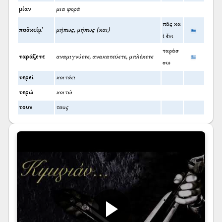
μίαν
μια φορά
πᾶς κα
πασ̌κείμ’
μήπως, μήπως (και)
ί ἔνι
ταράσ
ταράζετε
αναμιγνύετε, ανακατεύετε, μπλέκετε
σω
τερεί
κοιτάει
τερώ
κοιτώ
τουν
τους