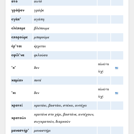
ατό
αυτό
γράψον
γράψε
εγάπ’
αγάπη
ελέπομε
βλέπουμε
επορούμε
μπορούμε
έρ’ται
έρχεται
εφίλ’να
φιλούσα
οὐκί<ο
’κ’
δεν
ὐχί
καμίαν
ποτέ
οὐκί<ο
’κι
δεν
ὐχί
κρατεί
κρατάει, βαστάει, στέκει, αντέχει
κρατάνε στο χέρι, βαστάνε, αντέχουν,
κρατούν
συγκρατούν, διαρκούν
μαναστήρ’
μοναστήρι