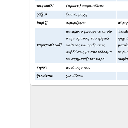
παρακάλ’
(προστ.) παρακάλεσε
ραχ̌ίν
βουνό, ράχη
σ̌υρίζ’
σφυρίζω/ει
σῦριγ
μεταξωτό ζωνάρι το οποίο
Ṭarāb
στην ύφανσή του έβγαζε
φημιζ
ταραπουλούζ’
κάθετες και οριζόντιες
μετα
ραβδώσεις με αποτέλεσμα
κυρίω
να σχηματίζεται καρό
νωρίτ
τηνάν
αυτόν/ην που
χ̌ι͜ονίεται
χιονίζεται