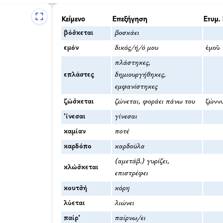
Κείμενο
Επεξήγηση
Ετυμ. 
βόσ̌κεται
βοσκάει
εμόν
δικός/ή/ό μου
ἐμοῦ
πλάστηκες,
επλάστες
δημιουργήθηκες,
εμφανίστηκες
ζώσ̌κεται
ζώνεται, φοράει πάνω του
ζώννυ
’ίνεσαι
γίνεσαι
καμίαν
ποτέ
καρδόπο
καρδούλα
(αμετάβ.) γυρίζει,
κλώσ̌κεται
επιστρέφει
κουτσ̌ή
κόρη
λύεται
λιώνει
παίρ’
παίρνω/ει