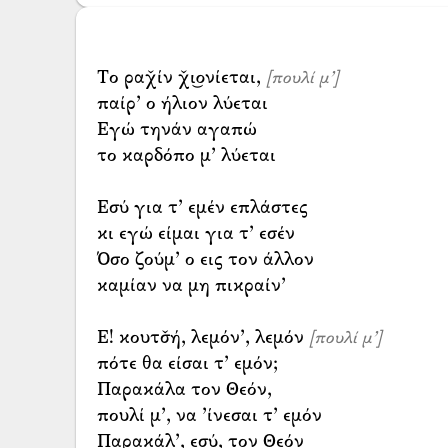
Το ραχ̌ίν χ̌ι͜ονίεται,
[πουλί μ’]
παίρ’ ο ήλιον λύεται
Εγώ τηνάν αγαπώ
το καρδόπο μ’ λύεται
Εσύ για τ’ εμέν επλάστες
κι εγώ είμαι για τ’ εσέν
Όσο ζούμ’ ο εις τον άλλον
καμίαν να μη πικραίν’
Ε! κουτσ̌ή, λεμόν’, λεμόν
[πουλί μ’]
πότε θα είσαι τ’ εμόν;
Παρακάλα τον Θεόν,
πουλί μ’, να ’ίνεσαι τ’ εμόν
Παρακάλ’, εσύ, τον Θεόν