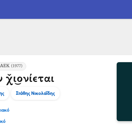
ι/ΑΕΚ
(1977)
 χ̌ι͜ονίεται
ης
Στάθης Νικολαΐδης
ιακό
ακό