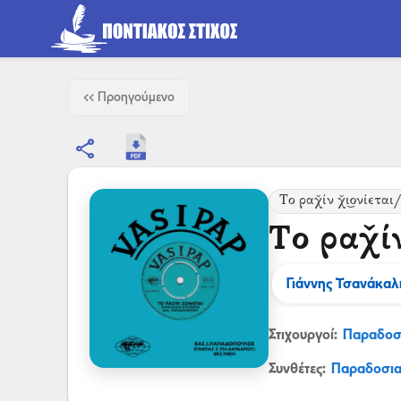
<< Προηγούμενο
share
Το ραχ̌ίν χ̌ι͜ονίετα
Το ραχ̌ίν
Γιάννης Τσανάκαλ
Στιχουργοί:
Παραδοσ
Συνθέτες:
Παραδοσι