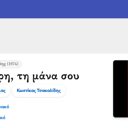
δης
(1974)
ρη, τη μάνα σου
λας
Κωστίκας Τσακαλίδης
ιακό
ακό