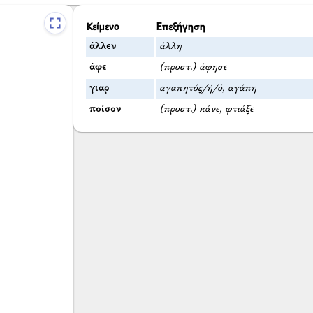
Κείμενο
Επεξήγηση
άλλεν
άλλη
άφε
(προστ.) άφησε
γιαρ
αγαπητός/ή/ό, αγάπη
ποίσον
(προστ.) κάνε, φτιάξε