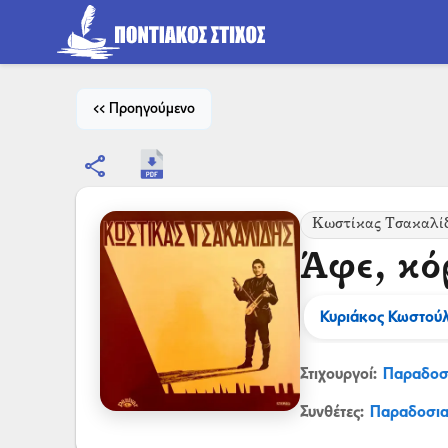
<< Προηγούμενο
share
Κωστίκας Τσακαλί
Άφε, κό
Κυριάκος Κωστού
Στιχουργοί:
Παραδοσ
Συνθέτες:
Παραδοσι