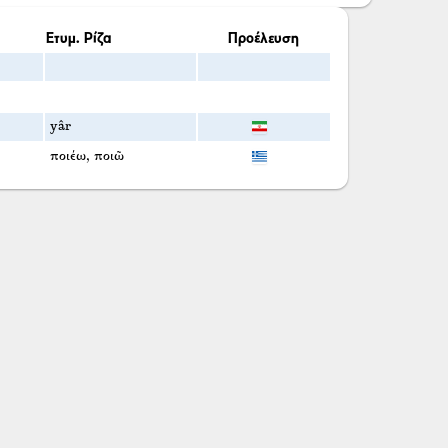
Ετυμ. Ρίζα
Προέλευση
yâr
ποιέω, ποιῶ