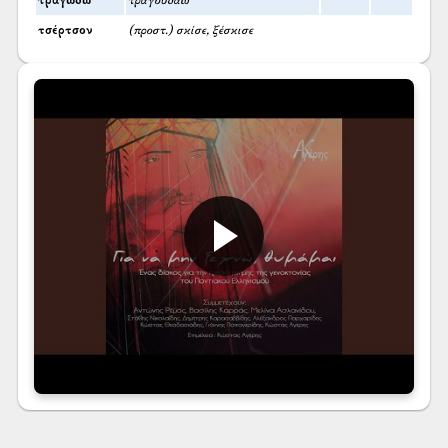
τραγωδώ
τραγουδάω
τσέρτσον
(προστ.) σκίσε, ξέσκισε