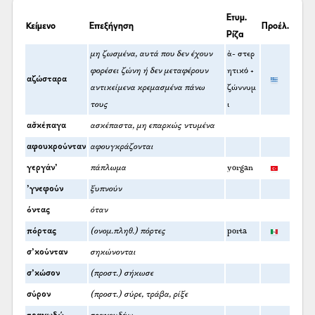
Ετυμ.
Κείμενο
Επεξήγηση
Προέλ.
Ρίζα
μη ζωσμένα, αυτά που δεν έχουν
ἀ- στερ
φορέσει ζώνη ή δεν μεταφέρουν
ητικό +
αζώσταρα
αντικείμενα κρεμασμένα πάνω
ζώννυμ
τους
ι
ασ̌κέπαγα
ασκέπαστα, μη επαρκώς ντυμένα
αφουκρούνταν
αφουγκράζονται
γεργάν’
πάπλωμα
yorgan
’γνεφούν
ξυπνούν
όντας
όταν
πόρτας
(ονομ.πληθ.) πόρτες
porta
σ’κούνταν
σηκώνονται
σ’κώσον
(προστ.) σήκωσε
σύρον
(προστ.) σύρε, τράβα, ρίξε