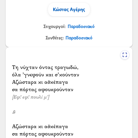
Κώστας Αγέρης
Στιχουργοί:
Παραδοσιακό
Συνθέτες:
Παραδοσιακό
Τη νύχταν όντας τραγωδώ,
όλα ’γνεφούν και σ’κούνταν
Αζώσταρα κι ασ̌κέπαγα
[Εφ! εφ! πουλί μ’]
♫
Αζώσταρα κι ασ̌κέπαγα
σα πόρτας αφουκρούνταν