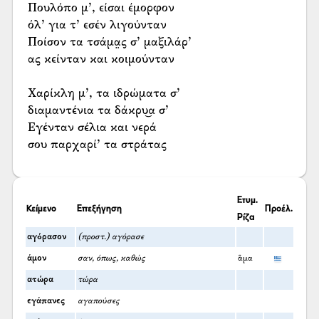
Πουλόπο μ’, είσαι έμορφον
όλ’ για τ’ εσέν λιγούνταν
Ποίσον τα τσάμα̤ς σ’ μαξιλάρ’
ας κείνταν και κοιμούνταν
Χαρίκλη μ’, τα ιδρώματα σ’
διαμαντένια τα δάκρυ͜α σ’
Εγένταν σέλια και νερά
σου παρχαρί’ τα στράτας
Ετυμ.
Κείμενο
Επεξήγηση
Προέλ.
Ρίζα
αγόρασον
(προστ.) αγόρασε
άμον
σαν, όπως, καθώς
ἅμα
ατώρα
τώρα
εγάπανες
αγαπούσες