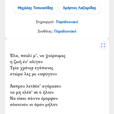
Μιχάλης Τσανασίδης
Χρήστος Λαζαρίδης
Στιχουργοί:
Παραδοσιακό
Συνθέτες:
Παραδοσιακό
Έλα, πουλί μ’, να χ̌αίρουμες
η ζωή έν’ ολίγον
Τρία χρόνι͜α εγάπανες
ατώρα λες με «οφύγον»
Άσπρον λετσ̌έκ’ αγόρασον
να μη ελέπ’ σε ο ήλιον
Να είσαι πάντα έμορφον
κόκκινον κι άμον μήλον