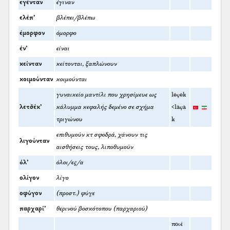
εγένταν
έγιναν
ελέπ’
βλέπει/βλέπω
έμορφον
όμορφο
έν’
είναι
κείνταν
κείτονται, ξαπλώνουν
κοιμούνταν
κοιμούνται
γυναικείο μαντίλι που χρησίμευε ως
leçek
λετσ̌έκ’
κάλυμμα κεφαλής δεμένο σε σχήμα
<laça
τριγώνου
k
επιθυμούν κτ σφοδρά, χάνουν τις
λιγούνταν
αισθήσεις τους, λιποθυμούν
όλ’
όλοι/ες/α
ολίγον
λίγο
οφύγον
(προστ.) φύγε
παρχαρί’
θερινού βοσκότοπου (παρχαριού)
ποιέ