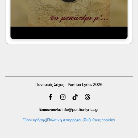
Ποντιακός Στίχος - Pontian Lyrics 2026
Επικοινωνία:
info
@pontianlyrics.gr
Όροι Χρήσης
|
Πολιτική Απορρήτου
|
Ρυθμίσεις cookies
Με την ευγενική χορηγία φιλοξενίας της