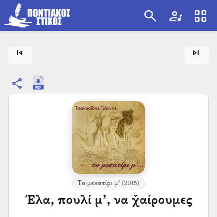
search
artist
view_cozy
search
skip_previous
skip_next
share
Το μεκατίρι μ’
(2015)
Έλα, πουλί μ’, να χ̌αίρουμες