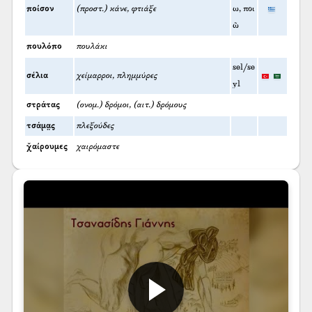
ποίσον
(προστ.) κάνε, φτιάξε
ω, ποι
ῶ
πουλόπο
πουλάκι
sel/se
σέλια
χείμαρροι, πλημμύρες
yl
στράτας
(ονομ.) δρόμοι, (αιτ.) δρόμους
τσάμα̤ς
πλεξούδες
χ̌αίρουμες
χαιρόμαστε