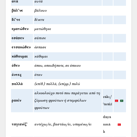
ατά
αυτά
βάλ’νε
βάλουν
δί’τε
δίνετε
εματώθεν
ματώθηκε
εσάπεν
σάπισε
ετσακώθεν
έσπασε
κάθουμαι
κάθομαι
όθεν
όπου, οπουδήποτε, σε όποιον
όντες
όταν
πολλά
(επίθ.) πολλά, (επίρρ.) πολύ
αλκοολούχο ποτό που παράγεται από τη
rakı/
ρακίν
ζύμωση φρούτων ή στεμφύλων
ˁaraḳī
φρούτων
daya
ταγιανίζ’
αντέχω/ει, βαστάω/ει, υπομένω/ει
nma
k