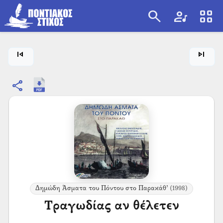
search
artist
view_cozy
search
skip_previous
skip_next
share
Δημώδη Άσματα του Πόντου στο Παρακάθ’
(1998)
Τραγωδίας αν θέλετεν