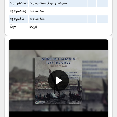
’τραγώδεσα
(ετραγώδεσα) τραγούδησα
τραγωδίας
τραγούδια
τραγωδώ
τραγουδάω
ψ̌ην
ψυχή