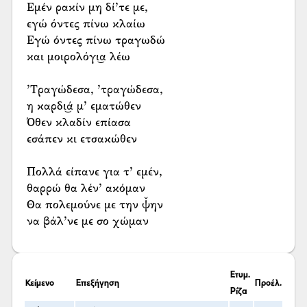
Εμέν ρακίν μη δί’τε με,
εγώ όντες πίνω κλαίω
Εγώ όντες πίνω τραγωδώ
και μοιρολόγι͜α λέω
’Τραγώδεσα, ’τραγώδεσα,
η καρδι͜ά μ’ εματώθεν
Όθεν κλαδίν επίασα
εσάπεν κι ετσακώθεν
Πολλά είπανε για τ’ εμέν,
θαρρώ θα λέν’ ακόμαν
Θα πολεμούνε με την ψ̌ην
να βάλ’νε με σο χώμαν
Ετυμ.
Κείμενο
Επεξήγηση
Προέλ.
Ρίζα