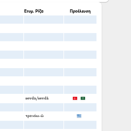
Ετυμ. Ρίζα
Προέλευση
sevda/sevdā
τρανόω-ῶ