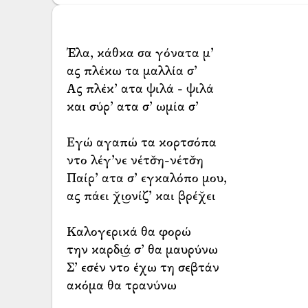
Έλα, κάθκα σα γόνατα μ’
ας πλέκω τα μαλλία σ’
Ας πλέκ’ ατα ψιλά - ψιλά
και σύρ’ ατα σ’ ωμία σ’
Εγώ αγαπώ τα κορτσόπα
ντο λέγ’νε νέτσ̌η-νέτσ̌η
Παίρ’ ατα σ’ εγκαλόπο μου,
ας πάει χ̌ι͜ονίζ’ και βρέχ̌ει
Καλογερικά θα φορώ
την καρδι͜ά σ’ θα μαυρύνω
Σ’ εσέν ντο έχω τη σεβτάν
ακόμα θα τρανύνω