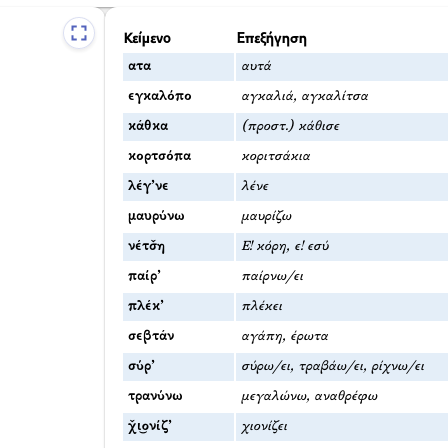
Κείμενο
Επεξήγηση
ατα
αυτά
εγκαλόπο
αγκαλιά, αγκαλίτσα
κάθκα
(προστ.) κάθισε
κορτσόπα
κοριτσάκια
λέγ’νε
λένε
μαυρύνω
μαυρίζω
νέτσ̌η
Ε! κόρη, ε! εσύ
παίρ’
παίρνω/ει
πλέκ’
πλέκει
σεβτάν
αγάπη, έρωτα
σύρ’
σύρω/ει, τραβάω/ει, ρίχνω/ει
τρανύνω
μεγαλώνω, αναθρέφω
χ̌ι͜ονίζ’
χιονίζει