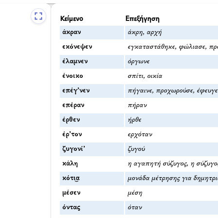
Κείμενο
Επεξήγηση
άκραν
άκρη, αρχή
εκόνεψεν
εγκαταστάθηκε, φώλιασε, πρ
έλαμνεν
όργωνε
ένοικο
σπίτι, οικία
επέγ’νεν
πήγαινε, προχωρούσε, έφευγε
επέραν
πήραν
έρθεν
ήρθε
έρ’τον
ερχόταν
ζυγονί’
ζυγού
κάλη
η αγαπητή σύζυγος, η σύζυγο
κότι͜α
μονάδα μέτρησης για δημητρ
μέσεν
μέση
όντας
όταν