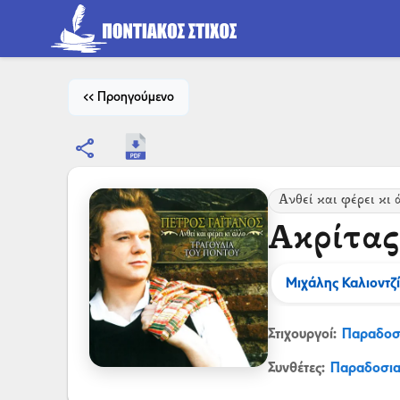
<< Προηγούμενο
share
Ανθεί και φέρει κι
Ακρίτας
Μιχάλης Καλιοντζ
Στιχουργοί:
Παραδοσ
Συνθέτες:
Παραδοσι