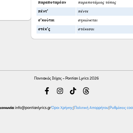
παραποταμέαν
παραποτάμιος τόπος
πέντ’
πέντε
σ’κούται
σηκώνεται
στέκ’ς
στέκεσαι
Ποντιακός Στίχος - Pontian Lyrics 2026
κοινωνία:
Όροι Χρήσης
|
Πολιτική Απορρήτου
|
Ρυθμίσεις coo
info
@pontianlyrics.gr
Με την ευγενική χορηγία φιλοξενίας της