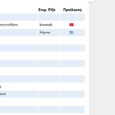
Ετυμ. Ρίζα
Προέλευση
οσγειώθηκε
konmak
λάμνω
ς
ιακά