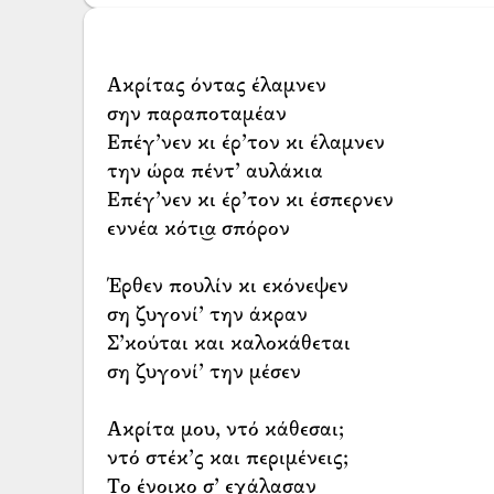
Ακρίτας όντας έλαμνεν
σην παραποταμέαν
Επέγ’νεν κι έρ’τον κι έλαμνεν
την ώρα πέντ’ αυλάκια
Επέγ’νεν κι έρ’τον κι έσπερνεν
εννέα κότι͜α σπόρον
Έρθεν πουλίν κι εκόνεψεν
ση ζυγονί’ την άκραν
Σ’κούται και καλοκάθεται
ση ζυγονί’ την μέσεν
Ακρίτα μου, ντό κάθεσαι;
ντό στέκ’ς και περιμένεις;
Το ένοικο σ’ εχάλασαν