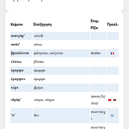
Ετυμ.
Κείμενο
Επεξήγηση
Προέλ.
Ρίζα
ανοιγάρ’
κλειδί
απάν’
πάνω
βρουλίεται
φλέγεται, καίγεται
brûler
ελέπω
βλέπω
έμορφα
όμορφα
έμορφον
όμορφο
εύρε
βρήκε
işmar/նշ
ισ̌μάρ’
νεύμα, νόημα
մար
οὐκί<οὐχ
’κ’
δεν
ί
οὐκί<οὐχ