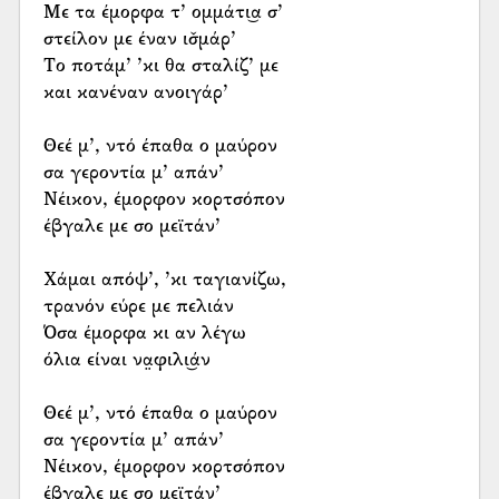
Με τα έμορφα τ’ ομμάτι͜α σ’
στείλον με έναν ισ̌μάρ’
Το ποτάμ’ ’κι θα σταλίζ’ με
και κανέναν ανοιγάρ’
Θεέ μ’, ντό έπαθα ο μαύρον
σα γεροντία μ’ απάν’
Νέικον, έμορφον κορτσόπον
έβγαλε με σο μεϊτάν’
Χάμαι απόψ’, ’κι ταγιανίζω,
τρανόν εύρε με πελιάν
Όσα έμορφα κι αν λέγω
όλια είναι να̤φιλι͜άν
Θεέ μ’, ντό έπαθα ο μαύρον
σα γεροντία μ’ απάν’
Νέικον, έμορφον κορτσόπον
έβγαλε με σο μεϊτάν’