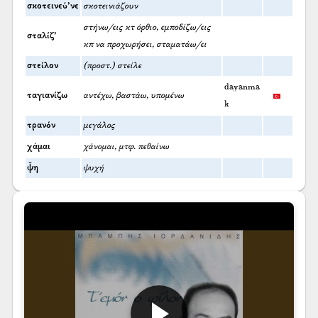
σκοτεινεύ’νε
σκοτεινιάζουν
στήνω/εις κτ όρθιο, εμποδίζω/εις
σταλίζ’
κπ να προχωρήσει, σταματάω/ει
στείλον
(προστ.) στείλε
dayanma
ταγιανίζω
αντέχω, βαστάω, υπομένω
k
τρανόν
μεγάλος
χάμαι
χάνομαι, μτφ. πεθαίνω
ψ̌η
ψυχή