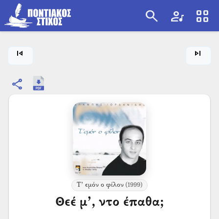
search
artist
view_cozy
search
skip_previous
skip_next
share
Τ’ εμόν ο φίλον
(1999)
Θεέ μ’, ντο έπαθα;