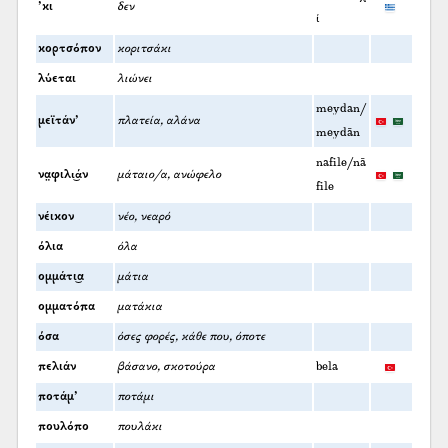
’κι
δεν
ί
κορτσόπον
κοριτσάκι
λύεται
λιώνει
meydan/
μεϊτάν’
πλατεία, αλάνα
meydān
nafile/nā
να̤φιλι͜άν
μάταιο/α, ανώφελο
file
νέικον
νέο, νεαρό
όλια
όλα
ομμάτι͜α
μάτια
ομματόπα
ματάκια
όσα
όσες φορές, κάθε που, όποτε
πελιάν
βάσανο, σκοτούρα
bela
ποτάμ’
ποτάμι
πουλόπο
πουλάκι