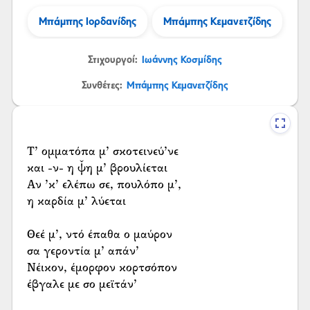
Μπάμπης Ιορδανίδης
Μπάμπης Κεμανετζίδης
Στιχουργοί:
Ιωάννης Κοσμίδης
Συνθέτες:
Μπάμπης Κεμανετζίδης
Τ’ ομματόπα μ’ σκοτεινεύ’νε
και -ν- η ψ̌η μ’ βρουλίεται
Αν ’κ’ ελέπω σε, πουλόπο μ’,
η καρδία μ’ λύεται
Θεέ μ’, ντό έπαθα ο μαύρον
σα γεροντία μ’ απάν’
Νέικον, έμορφον κορτσόπον
έβγαλε με σο μεϊτάν’