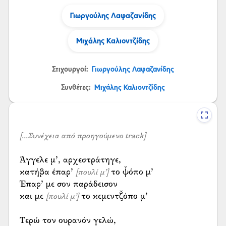
Γιωργούλης Λαφαζανίδης
Μιχάλης Καλιοντζίδης
Στιχουργοί:
Γιωργούλης Λαφαζανίδης
Συνθέτες:
Μιχάλης Καλιοντζίδης
[...Συνέχεια από προηγούμενο track]
Άγγελε μ’, αρχεστράτηγε,
κατήβα έπαρ’
το ψ̌όπο μ’
[πουλί μ’]
Έπαρ’ με σον παράδεισον
και με
το κεμεντζ̌όπο μ’
[πουλί μ’]
Τερώ τον ουρανόν γελώ,