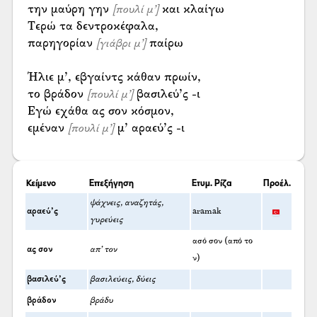
την μαύρη γην
και κλαίγω
[πουλί μ’]
Τερώ τα δεντροκέφαλα,
παρηγορίαν
παίρω
[γιάβρι μ’]
Ήλιε μ’, εβγαίντς κάθαν πρωίν,
το βράδον
βασιλεύ’ς -ι
[πουλί μ’]
Εγώ εχάθα ας σον κόσμον,
εμέναν
μ’ αραεύ’ς -ι
[πουλί μ’]
Κείμενο
Επεξήγηση
Ετυμ. Ρίζα
Προέλ.
ψάχνεις, αναζητάς,
αραεύ’ς
aramak
γυρεύεις
ασό σον (από το
ας σον
απ’ τον
ν)
βασιλεύ’ς
βασιλεύεις, δύεις
βράδον
βράδυ