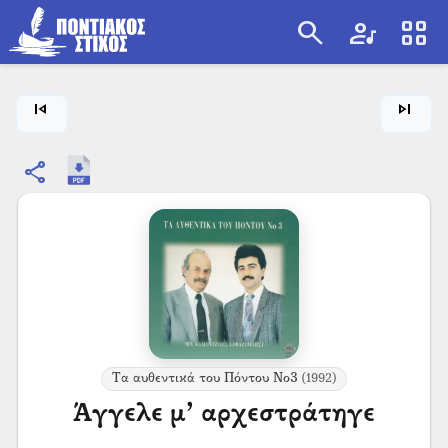
search
artist
view_cozy
search
skip_previous
skip_next
share
Τα αυθεντικά του Πόντου Νο3
(1992)
Άγγελε μ’ αρχεστράτηγε