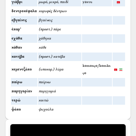
γιάβρι
μωρό, μικρό, παιδί
yavru
δεντροκέφαλα
κορυφές δέντρων
εβγαίντς
βγαίνεις
έπαρ’
(προστ.) πάρε
εχάθα
χάθηκα
κάθαν
κάθε
κατήβα
(προστ.) κατέβα
kemençe/kemān
κεμεντζ̌όπο
(υποκορ.) λύρα
çe
παίρω
παίρνω
παρηγορίαν
παρηγοριά
τερώ
κοιτώ
ψ̌όπο
ψυχούλα