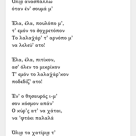
Όλι͜α ανασπάλλω
όταν έν’ σουμά μ’
Έλα, έλα, πουλόπο μ’,
τ’ εμόν το σ̌ο̤χρετόπον
Το λαλαχ̌άρ’ τ’ αρνόπο μ’
να λελεύ’ ατο!
Έλα, έλα, πιτίκον,
ασ’ όλεν το μικρίκον
Τ’ εμόν το λαλαχ̌άρ’κον
ποδεδίζ’ ατο!
Έν’ ο θησαυρός ι-μ’
σον κόσμον απάν’
Ο κύρ’ς ατ’ να χάται,
να ’φτάει παλαλά
Όλι͜α τα χατίρι͜α τ’