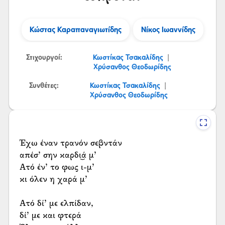
Κώστας Καραπαναγιωτίδης
Νίκος Ιωαννίδης
Στιχουργοί:
Κωστίκας Τσακαλίδης
|
Χρύσανθος Θεοδωρίδης
Συνθέτες:
Κωστίκας Τσακαλίδης
|
Χρύσανθος Θεοδωρίδης
Έχω έναν τρανόν σεβντάν
απέσ’ σην καρδι͜ά μ’
Ατό έν’ το φως ι-μ’
κι όλεν η χαρά μ’
Ατό δί’ με ελπίδαν,
δί’ με και φτερά