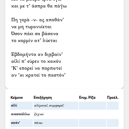
και με τ’ άσπρα θα πάγ̆ω
Πη γερὰ -ν- ας αποθάν’
να μη τυραννίεται
Όσον πάει σα βάσανα
το κορμίν ατ’ λύεται
Εβδομήντα αν δι͜αβαίν’
αϊλί π’ εύρεν το κακόν
’Κ’ επορεί να πορπατεί
αν ’κι κρατεί το παστόν’
Κείμενο
Επεξήγηση
Ετυμ. Ρίζα
Προέλ.
αϊλί
αλίμονο!, συμφορά!
ανασπάλλω
ξεχνώ
απάν’
πάνω