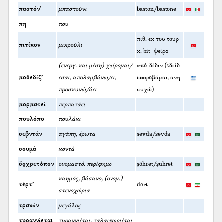
παστόν’
μπαστούνι
baston/bastone
πη
που
πιθ. εκ του τουρ
πιτίκον
μικρούλι
κ. bit=ψείρα
(ενεργ. και μέση) χαίρομαι/
από+δέδιν (<δείδ
ποδεδίζ’
εσαι, απολαμβάνω/ει,
ω=φοβάμαι, ανη
προσκυνώ/άει
συχώ)
πορπατεί
περπατάει
πουλόπο
πουλάκι
σεβντάν
αγάπη, έρωτα
sevda/sevdā
σουμά
κοντά
σ̌ο̤χρετόπον
ονομαστό, περίφημο
şöhret/şuhret
καημός, βάσανο, (ονομ.)
τέρτ’
dert
στενοχώρια
τρανόν
μεγάλος
τυραννίεται
τυραννιέται, ταλαιπωριέται