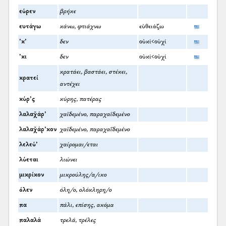
εύρεν
βρήκε
ευτάγω
κάνω, φτιάχνω
εὐθειάζω
’κ’
δεν
οὐκί<οὐχί
’κι
δεν
οὐκί<οὐχί
κρατάει, βαστάει, στέκει,
κρατεί
αντέχει
κύρ’ς
κύρης, πατέρας
λαλαχ̌άρ’
χαϊδεμένο, παραχαϊδεμένο
λαλαχ̌άρ’κον
χαϊδεμένο, παραχαΐδεμένο
λελεύ’
χαίρομαι/εται
λύεται
λιώνει
μικρίκον
μικρούλης/α/ικο
όλεν
όλη/ο, ολόκληρη/ο
πα
πάλι, επίσης, ακόμα
παλαλά
τρελά, τρέλες