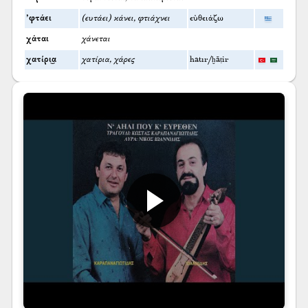
’φτάει
(ευτάει) κάνει, φτιάχνει
εὐθειάζω
χάται
χάνεται
χατίρι͜α
χατίρια, χάρες
hatır/ḫāṭir