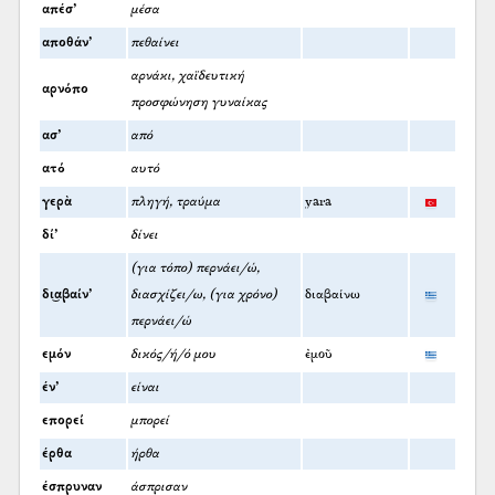
απέσ’
μέσα
αποθάν’
πεθαίνει
αρνάκι, χαϊδευτική
αρνόπο
προσφώνηση γυναίκας
ασ’
από
ατό
αυτό
γερὰ
πληγή, τραύμα
yara
δί’
δίνει
(για τόπο) περνάει/ώ,
δι͜αβαίν’
διασχίζει/ω, (για χρόνο)
διαβαίνω
περνάει/ώ
εμόν
δικός/ή/ό μου
ἐμοῦ
έν’
είναι
επορεί
μπορεί
έρθα
ήρθα
έσπρυναν
άσπρισαν