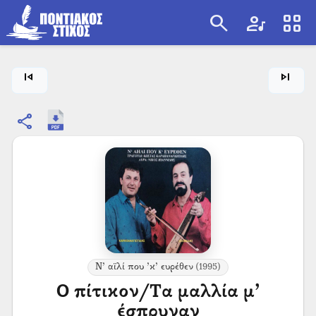
search
artist
view_cozy
search
skip_previous
skip_next
share
Ν’ αϊλί που ’κ’ ευρέθεν
(1995)
Ο πίτικον/Τα μαλλία μ’
έσπρυναν