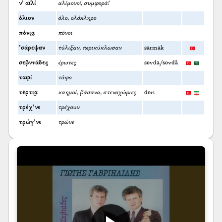
ν’ αϊλί
αλίμονο!, συμφορά!
όλιον
όλο, ολόκληρο
πόνι͜α
πόνοι
’σάρεψαν
τύλιξαν, περικύκλωσαν
sarmak
σεβντάδες
έρωτες
sevda/sevdā
ταφί
τάφο
τέρτι͜α
καημοί, βάσανα, στενοχώριες
dert
τρέχ’νε
τρέχουν
τρώγ’νε
τρώνε