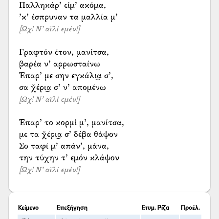
Παλληκάρ’ είμ’ ακόμα,
[Ωχ! Ν’ αϊλί εμέν!]
Γραφτόν έτον, μανίτσα,
βαρέα ν’ αρρωσταίνω
Έπαρ’ με σην εγκάλι͜α σ’,
[Ωχ! Ν’ αϊλί εμέν!]
Έπαρ’ το κορμί μ’, μανίτσα,
με τα χ̌έρι͜α σ’ δέβα θάψον
Σο ταφί μ’ απάν’, μάνα,
[Ωχ! Ν’ αϊλί εμέν!]
Κείμενο
Επεξήγηση
Ετυμ. Ρίζα
Προέλ.