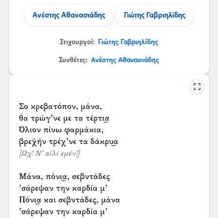
Ανέστης Αθανασιάδης
Γιώτης Γαβριηλίδης
Στιχουργοί:
Γιώτης Γαβριηλίδης
Συνθέτες:
Ανέστης Αθανασιάδης
Σο κρεβατόπον, μάνα,
θα τρώγ’νε με τα τέρτι͜α
Όλιον πίνω φαρμάκια,
[Ωχ! Ν’ αϊλί εμέν!]
Μάνα, πόνι͜α, σεβντάδες
’σάρεψαν την καρδία μ’
Πόνι͜α και σεβντάδες, μάνα
’σάρεψαν την καρδία μ’