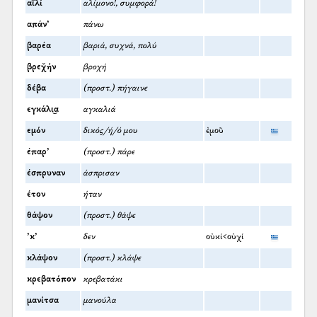
αϊλί
αλίμονο!, συμφορά!
απάν’
πάνω
βαρέα
βαριά, συχνά, πολύ
βρεχ̌ήν
βροχή
δέβα
(προστ.) πήγαινε
εγκάλι͜α
αγκαλιά
εμόν
δικός/ή/ό μου
ἐμοῦ
έπαρ’
(προστ.) πάρε
έσπρυναν
άσπρισαν
έτον
ήταν
θάψον
(προστ.) θάψε
’κ’
δεν
οὐκί<οὐχί
κλάψον
(προστ.) κλάψε
κρεβατόπον
κρεβατάκι
μανίτσα
μανούλα