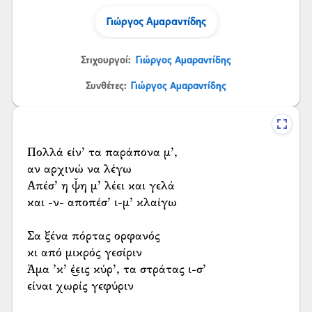
Γιώργος Αμαραντίδης
Στιχουργοί:
Γιώργος Αμαραντίδης
Συνθέτες:
Γιώργος Αμαραντίδης
Πολλά είν’ τα παράπονα μ’,
αν αρχινώ να λέγω
Απέσ’ η ψ̌η μ’ λέει και γελά
και -ν- αποπέσ’ ι-μ’ κλαίγω
Σα ξένα πόρτας ορφανός
κι από μικρός γεσίριν
Άμα ’κ’ έ͜εις κύρ’, τα στράτας ι-σ’
είναι χωρίς γεφύριν