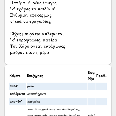
Πατέρα μ’, νέος έφυγες
’κ’ εχάρες τα παιδία σ’
Ενθύμιον εφέκες μας
τ’ εσά τα τραγωδίας
Είχ̌ες μουράτι͜α απλέρωτα,
’κ’ επρόφτασες, πατέρα
Τον Χάρο όνταν εντάμωσες
μαύρον έτον η μέρα
Ετυμ.
Κείμενο
Επεξήγηση
Προέλ.
Ρίζα
απέσ’
μέσα
απλέρωτα
ανεκπλήρωτα
αποπέσ’
από μέσα
κυριολ. αιχμάλωτος, υποδουλωμένος,
μτφ. συναισθηματικά υποδουλωμένος,
esir/