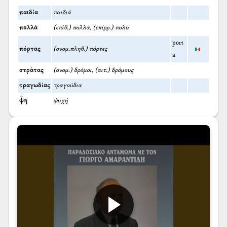
παιδία
παιδιά
πολλά
(επίθ.) πολλά, (επίρρ.) πολύ
port
πόρτας
(ονομ.πληθ.) πόρτες
a
στράτας
(ονομ.) δρόμοι, (αιτ.) δρόμους
τραγωδίας
τραγούδια
ψ̌η
ψυχή