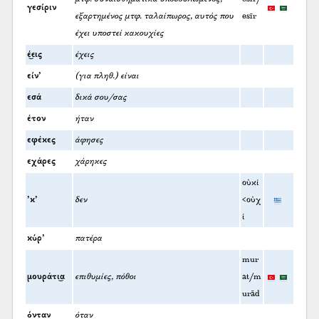
γεσίριν
εξαρτημένος μτφ. ταλαίπωρος, αυτός που
esīr
έχει υποστεί κακουχίες
έ͜εις
έχεις
είν’
(για πληθ.) είναι
εσά
δικά σου/σας
έτον
ήταν
εφέκες
άφησες
εχάρες
χάρηκες
οὐκί
’κ’
δεν
<οὐχ
ί
κύρ’
πατέρα
mur
μουράτι͜α
επιθυμίες, πόθοι
at/m
urād
όνταν
όταν