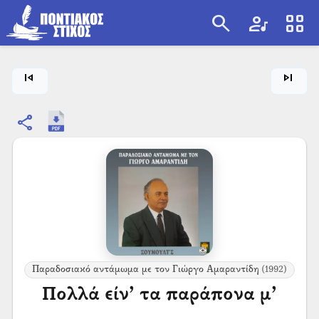
search
artist
view_cozy
search
skip_previous
skip_next
share
Παραδοσιακό αντάμωμα με τον Γιώργο Αμαραντίδη
(1992)
Πολλά είν’ τα παράπονα μ’