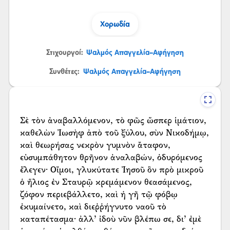
Χορωδία
Στιχουργοί:
Ψαλμός Απαγγελία-Αφήγηση
Συνθέτες:
Ψαλμός Απαγγελία-Αφήγηση
Σὲ τὸν ἀναβαλλόμενον, τὸ φῶς ὥσπερ ἱμάτιον,
καθελὼν Ἰωσὴφ ἀπὸ τοῦ ξύλου, σὺν Νικοδήμῳ,
καὶ θεωρήσας νεκρὸν γυμνὸν ἄταφον,
εὐσυμπάθητον θρῆνον ἀναλαβών, ὀδυρόμενος
ἔλεγεν· Οἴμοι, γλυκύτατε Ἰησοῦ ὃν πρὸ μικροῦ
ὁ ἥλιος ἐν Σταυρῷ κρεμάμενον θεασάμενος,
ζόφον περιεβάλλετο, καὶ ἡ γῆ τῷ φόβῳ
ἐκυμαίνετο, καὶ διεῤῥήγνυτο ναοῦ τὸ
καταπέτασμα· ἀλλ’ ἰδοὺ νῦν βλέπω σε, δι’ ἐμὲ