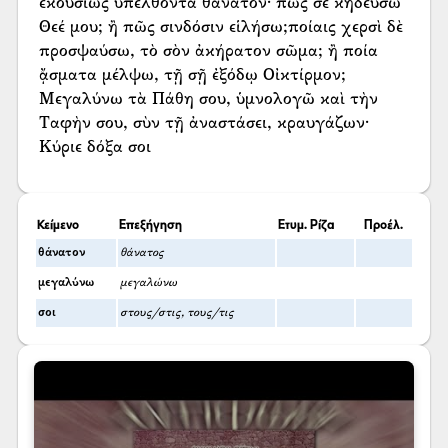
ἑκουσίως ὑπελθόντα θάνατον· πῶς σε κηδεύσω
Θεέ μου; ἢ πῶς σινδόσιν εἱλήσω;ποίαις χερσὶ δὲ
προσψαύσω, τὸ σὸν ἀκήρατον σῶμα; ἢ ποία
ᾄσματα μέλψω, τῇ σῇ ἐξόδῳ Οἰκτίρμον;
Μεγαλύνω τὰ Πάθη σου, ὑμνολογῶ καὶ τὴν
Ταφὴν σου, σὺν τῇ ἀναστάσει, κραυγάζων·
Κύριε δόξα σοι
Κείμενο
Επεξήγηση
Ετυμ. Ρίζα
Προέλ.
θάνατον
θάνατος
μεγαλύνω
μεγαλώνω
σοι
στους/στις, τους/τις