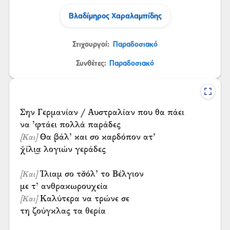
Βλαδίμηρος Χαραλαμπίδης
Στιχουργοί:
Παραδοσιακό
Συνθέτες:
Παραδοσιακό
Σην Γερμανίαν / Αυστραλίαν που θα πάει
Θα βάλ’ και σο καρδόπον ατ’
[Και]
χ̌ίλι͜α λογιών γεράδες
Ίλιαμ σο τσ̌όλ’ το Βέλγιον
[Και]
Καλύτερα να τρώνε σε
[Και]
τη ζούγκλας τα θερία