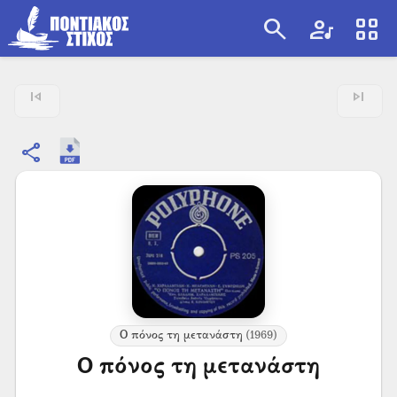
search
artist
view_cozy
search
skip_previous
skip_next
share
Ο πόνος τη μετανάστη
(1969)
Ο πόνος τη μετανάστη