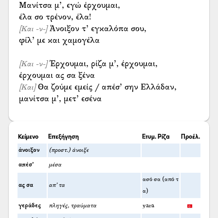
Μανίτσα μ’, εγώ έρχουμαι,
Άνοιξον τ’ εγκαλόπα σου,
[Και -ν-]
φίλ’ με και χαμογέλα
Έρχουμαι, ρίζα μ’, έρχουμαι,
[Και -ν-]
Θα ζούμε εμείς / απέσ’ σην Ελλάδαν,
[Και]
μανίτσα μ’, μετ’ εσένα
Κείμενο
Επεξήγηση
Ετυμ. Ρίζα
Προέλ.
άνοιξον
(προστ.) άνοιξε
απέσ’
μέσα
ασό σα (από τ
ας σα
απ’ τα
α)
γεράδες
πληγές, τραύματα
yara