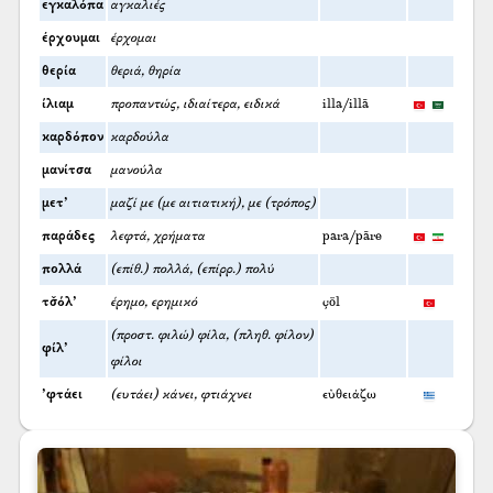
εγκαλόπα
αγκαλιές
έρχουμαι
έρχομαι
θερία
θεριά, θηρία
ίλιαμ
προπαντώς, ιδιαίτερα, ειδικά
illa/illā
καρδόπον
καρδούλα
μανίτσα
μανούλα
μετ’
μαζί με (με αιτιατική), με (τρόπος)
παράδες
λεφτά, χρήματα
para/pāre
πολλά
(επίθ.) πολλά, (επίρρ.) πολύ
τσ̌όλ’
έρημο, ερημικό
çöl
(προστ. φιλώ) φίλα, (πληθ. φίλον)
φίλ’
φίλοι
’φτάει
(ευτάει) κάνει, φτιάχνει
εὐθειάζω