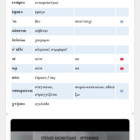
ετάφεν
ενταφιάστηκε
έφαεν
έφαγε
’κι
δεν
οὐκί<οὐχί
κόπεται
κόβεται
λελεύω
χαίρομαι
ν’ αϊλί
αλίμονο!, συμφορά!
νέ
ούτε
ne
νι͜ά
ούτε
ne
πέει
(προστ.) πες
στεγνώνει,
σειρώ=εκκενώνω, αδειά
τσουρούται
στραγγίζεται
ζω
χτήνον
αγελάδα