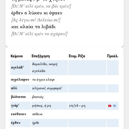
[Όι! Ν’ αϊλί εμέν, να βάι εμέν!]
[Ας λέγω σε! Λελεύω σε!]
[Όι! Ν’ αϊλί εμέν το αχάρον!]
Κείμενο
Επεξήγηση
Ετυμ. Ρίζα
Προέλ.
δαμαλίδα, νεαρή
αγελάδ’
αγελάδα
αγρέλαφον
το άγριο ελάφι
αϊλί
αλίμονο!, συμφορά!
βόσ̌κεσαι
βοσκάς
γιάμ’
μήπως, ή μη
ya/yā + μη
επέθανεν
πέθανε
έρθεν
ήρθε