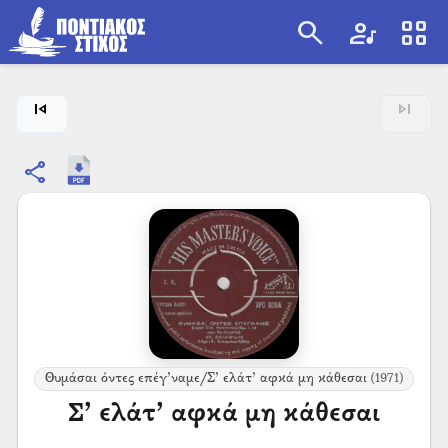
search
artist
view_cozy
search
skip_previous
skip_next
share
Θυμάσαι όντες επέγ’ναμε/Σ’ ελάτ’ αφκά μη κάθεσαι
(1971)
Σ’ ελάτ’ αφκά μη κάθεσαι