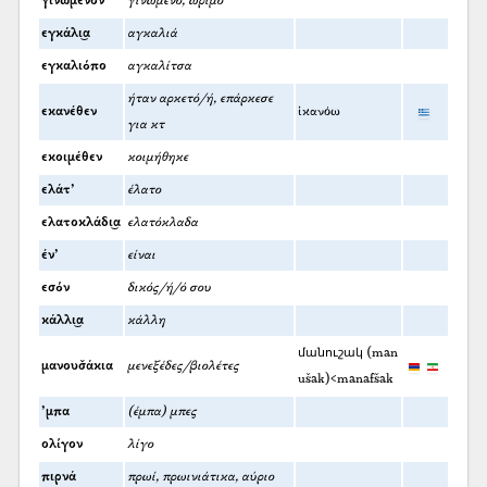
γινωμένον
γινωμένο, ώριμο
εγκάλι͜α
αγκαλιά
εγκαλιόπο
αγκαλίτσα
ήταν αρκετό/ή, επάρκεσε
εκανέθεν
ἱκανόω
για κτ
εκοιμέθεν
κοιμήθηκε
ελάτ’
έλατο
ελατοκλάδι͜α
ελατόκλαδα
έν’
είναι
εσόν
δικός/ή/ό σου
κάλλι͜α
κάλλη
մանուշակ (man
μανουσ̌άκια
μενεξέδες/βιολέτες
ušak)<manafšak
’μπα
(έμπα) μπες
ολίγον
λίγο
πιρνά
πρωί, πρωινιάτικα, αύριο