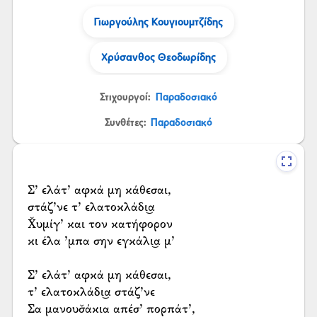
Γιωργούλης Κουγιουμτζίδης
Χρύσανθος Θεοδωρίδης
Στιχουργοί:
Παραδοσιακό
Συνθέτες:
Παραδοσιακό
Σ’ ελάτ’ αφκά μη κάθεσαι,
στάζ’νε τ’ ελατοκλάδι͜α
Χ̌υμίγ’ και τον κατήφορον
κι έλα ’μπα σην εγκάλι͜α μ’
Σ’ ελάτ’ αφκά μη κάθεσαι,
τ’ ελατοκλάδι͜α στάζ’νε
Σα μανουσ̌άκια απέσ’ πορπάτ’,