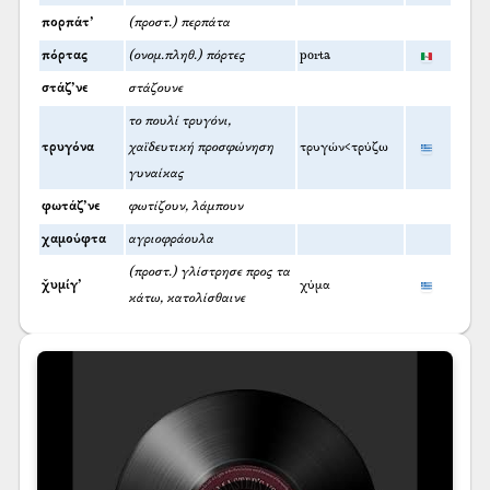
πορπάτ’
(προστ.) περπάτα
πόρτας
(ονομ.πληθ.) πόρτες
porta
στάζ’νε
στάζουνε
το πουλί τρυγόνι,
τρυγόνα
χαϊδευτική προσφώνηση
τρυγών<τρύζω
γυναίκας
φωτάζ’νε
φωτίζουν, λάμπουν
χαμούφτα
αγριοφράουλα
(προστ.) γλίστρησε προς τα
χ̌υμίγ’
χύμα
κάτω, κατολίσθαινε