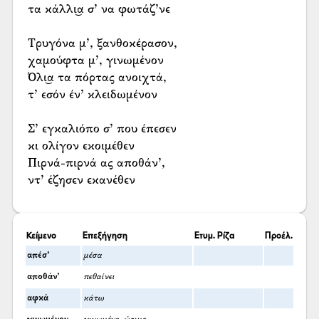
τα κάλλι͜α σ’ να φωτάζ’νε
Τρυγόνα μ’, ξανθοκέρασον,
χαμούφτα μ’, γινωμένον
Όλι͜α τα πόρτας ανοιχτά,
τ’ εσόν έν’ κλειδωμένον
Σ’ εγκαλιόπο σ’ που έπεσεν
κι ολίγον εκοιμέθεν
Πιρνά-πιρνά ας αποθάν’,
ντ’ έζησεν εκανέθεν
Κείμενο
Επεξήγηση
Ετυμ. Ρίζα
Προέλ.
απέσ’
μέσα
αποθάν’
πεθαίνει
αφκά
κάτω