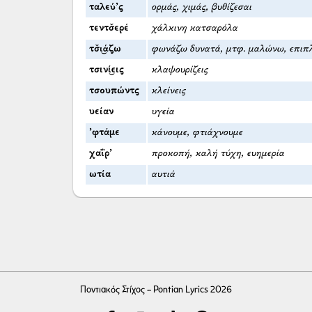
ταλεύ’ς
ορμάς, χιμάς, βυθίζεσαι
τεντσ̌ερέ
χάλκινη κατσαρόλα
τσ̌ι͜άζω
φωνάζω δυνατά, μτφ. μαλώνω, επιπ
τσινί͜εις
κλαψουρίζεις
τσουπώντς
κλείνεις
υείαν
υγεία
’φτάμε
κάνουμε, φτιάχνουμε
χαΐρ’
προκοπή, καλή τύχη, ευημερία
ωτία
αυτιά
Ποντιακός Στίχος - Pontian Lyrics 2026