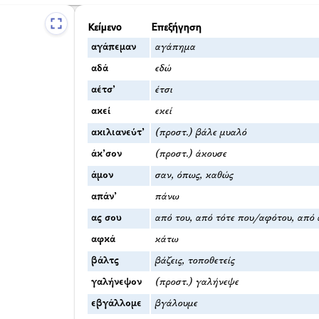
Κείμενο
Επεξήγηση
αγάπεμαν
αγάπημα
αδά
εδώ
αέτσ’
έτσι
ακεί
εκεί
ακιλιανεύτ’
(προστ.) βάλε μυαλό
άκ’σον
(προστ.) άκουσε
άμον
σαν, όπως, καθώς
απάν’
πάνω
ας σου
από του, από τότε που/αφότου, από 
αφκά
κάτω
βάλτς
βάζεις, τοποθετείς
γαλήνεψον
(προστ.) γαλήνεψε
εβγάλλομε
βγάλουμε