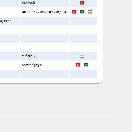
dalmak
tencere/tancara/tangira
λήττω
εὐθειάζω
hayır/ḫayr