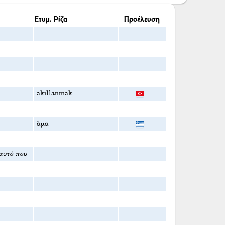
Ετυμ. Ρίζα
Προέλευση
akıllanmak
ἅμα
αυτό που