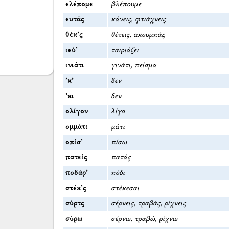
ελέπομε
βλέπουμε
ευτάς
κάνεις, φτιάχνεις
θέκ’ς
θέτεις, ακουμπάς
ιεύ’
ταιριάζει
ινιάτι
γινάτι, πείσμα
’κ’
δεν
’κι
δεν
ολίγον
λίγο
ομμάτι
μάτι
οπίσ’
πίσω
πατείς
πατάς
ποδάρ’
πόδι
στέκ’ς
στέκεσαι
σύρτς
σέρνεις, τραβάς, ρίχνεις
σύρω
σέρνω, τραβώ, ρίχνω