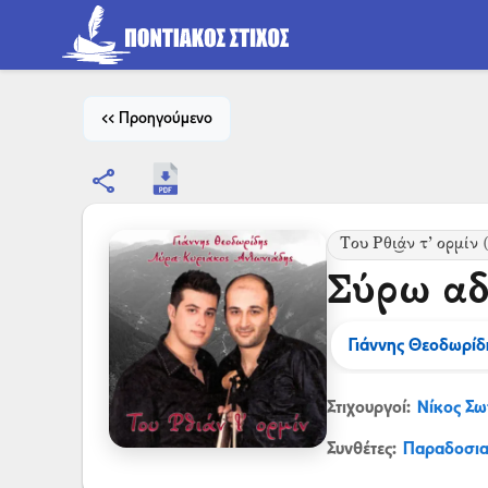
<< Προηγούμενο
share
Του Ρθι͜άν τ’ ορμίν
(
Σύρω αδ
Γιάννης Θεοδωρίδ
Στιχουργοί:
Νίκος Σω
Συνθέτες:
Παραδοσι