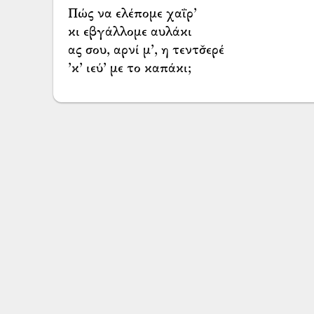
Πώς να ελέπομε χαΐρ’
κι εβγάλλομε αυλάκι
ας σου, αρνί μ’, η τεντσ̌ερέ
’κ’ ιεύ’ με το καπάκι;