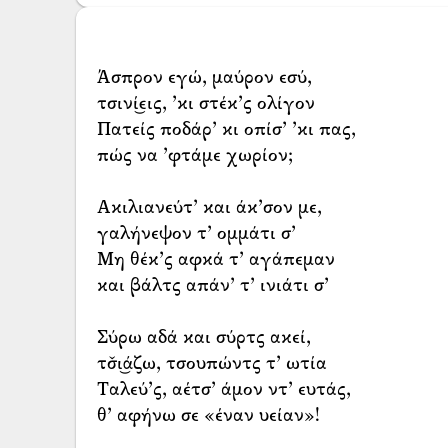
Άσπρον εγώ, μαύρον εσύ,
τσινί͜εις, ’κι στέκ’ς ολίγον
Πατείς ποδάρ’ κι οπίσ’ ’κι πας,
πώς να ’φτάμε χωρίον;
Ακιλιανεύτ’ και άκ’σον με,
γαλήνεψον τ’ ομμάτι σ’
Μη θέκ’ς αφκά τ’ αγάπεμαν
και βάλτς απάν’ τ’ ινιάτι σ’
Σύρω αδά και σύρτς ακεί,
τσ̌ι͜άζω, τσουπώντς τ’ ωτία
Ταλεύ’ς, αέτσ’ άμον ντ’ ευτάς,
θ’ αφήνω σε «έναν υείαν»!