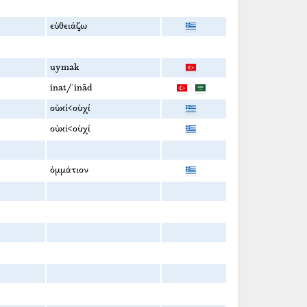
εὐθειάζω
uymak
inat/ʿinād
οὐκί<οὐχί
οὐκί<οὐχί
ὀμμάτιον