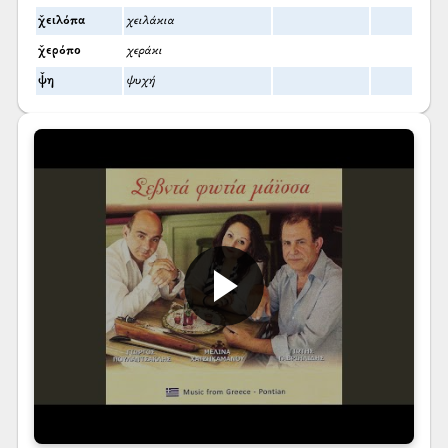
χ̌ειλόπα
χειλάκια
χ̌ερόπο
χεράκι
ψ̌η
ψυχή