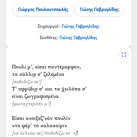
Γιώργος Πουλαντσακλής
Γιώτης Γαβριηλίδης
Στιχουργοί:
Γιώτης Γαβριηλίδης
Συνθέτες:
Γιώτης Γαβριηλίδης
Πουλί μ’, είσαι παντέμορφον,
[ποδεδίζω σε!]
Τ’ οφρύδι͜α σ’ και τα χ̌ειλόπα σ’
[φωταχτερόπο μ’!]
Είσαι ανοιξεζ’νόν πουλίν
!
[να λελεύω σε!/ποδεδίζω σε -ν]