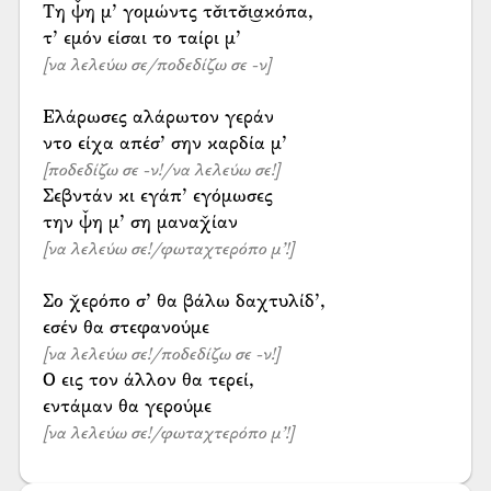
Τη ψ̌η μ’ γομώντς τσ̌ιτσ̌ι͜ακόπα,
[να λελεύω σε/ποδεδίζω σε -ν]
Ελάρωσες αλάρωτον γεράν
[ποδεδίζω σε -ν!/να λελεύω σε!]
Σεβντάν κι εγάπ’ εγόμωσες
[να λελεύω σε!/φωταχτερόπο μ’!]
Σο χ̌ερόπο σ’ θα βάλω δαχτυλίδ’,
[να λελεύω σε!/ποδεδίζω σε -ν!]
Ο εις τον άλλον θα τερεί,
[να λελεύω σε!/φωταχτερόπο μ’!]