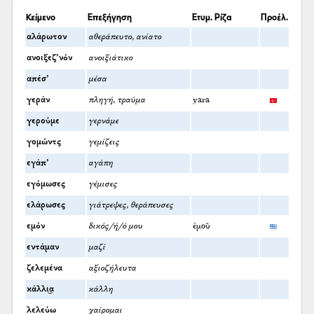
Κείμενο
Επεξήγηση
Ετυμ. Ρίζα
Προέλ.
αλάρωτον
αθεράπευτο, ανίατο
ανοιξεζ’νόν
ανοιξιάτικο
απέσ’
μέσα
γεράν
πληγή, τραύμα
yara
γερούμε
γερνάμε
γομώντς
γεμίζεις
εγάπ’
αγάπη
εγόμωσες
γέμισες
ελάρωσες
γιάτρεψες, θεράπευσες
εμόν
δικός/ή/ό μου
ἐμοῦ
εντάμαν
μαζί
ζελεμένα
αξιοζήλευτα
κάλλι͜α
κάλλη
λελεύω
χαίρομαι