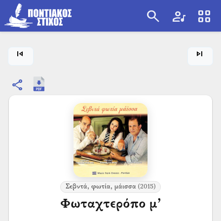
search
artist
view_cozy
search
skip_previous
skip_next
share
Σεβντά, φωτία, μάισσα
(2015)
Φωταχτερόπο μ’