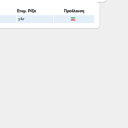
Ετυμ. Ρίζα
Προέλευση
yâr