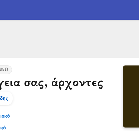
981)
εια σας, άρχοντες
ίδης
ιακό
ακό